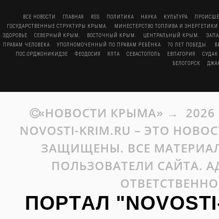
ВСЕ НОВОСТИ
ГЛАВНАЯ
RSS
ПОЛИТИКА
НАУКА
КУЛЬТУРА
ПРОИСШЕ
ГОСУДАРСТВЕННЫЕ СТРУКТУРЫ КРЫМА.
МИНЕСТЕРСТВО ТОПЛИВА И ЭНЕРГЕТИКИ
ЗДОРОВЬЕ
СЕВЕРНЫЙ КРЫМ.
ВОСТОЧНЫЙ КРЫМ.
ЦЕНТРАЛЬНЫЙ КРЫМ.
ЗАП
ПРАВАМ ЧЕЛОВЕКА
УПОЛНОМОЧЕННЫЙ ПО ПРАВАМ РЕБЁНКА
70 ЛЕТ ПОБЕДЫ.
В
ПОС.ОРДЖОНИКИДЗЕ
ФЕОДОСИЯ
ЯЛТА
СЕВАСТОПОЛЬ
ЕВПАТОРИЯ
СУДАК
БЕЛОГОРСК
ДЖА
«НОВОСТИ КРЫМА»
→
2026
NOVOSTI-KRIM.RU – ЭТО НОВО
ЗАЩИЩЕНЫ. ВСЕ МАТЕРИАЛ
ПОЛЬЗОВАТЕЛИ САЙТА. А
ОТВЕТСТВЕННО
ПОРТАЛ "NOVOSTI