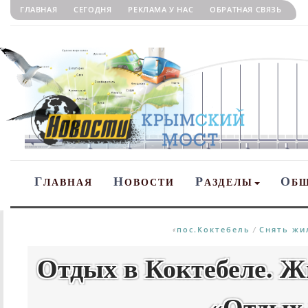
ГЛАВНАЯ
СЕГОДНЯ
РЕКЛАМА У НАС
ОБРАТНАЯ СВЯЗЬ
Г
Н
Р
О
ЛАВНАЯ
ОВОСТИ
АЗДЕЛЫ
Б
пос.Коктебель
Снять жи
«
/
Отдых в Коктебеле. Жи