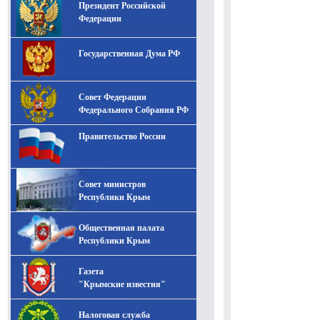
Президент Российской
-- Лучшее, что можно сделать с хорошим советом, это
пропустить его мимо ушей. Он никогда не бывает
Федерации
полезен никому, кроме того, кто его дал.
-- Люблю давать советы и очень не люблю, когда их
Государственная Дума РФ
дают мне.
Совет Федерации
Федерального Собрания РФ
Правительство России
Совет министров
Республики Крым
Общественная палата
Республики Крым
Газета
"Крымские известия"
Налоговая служба