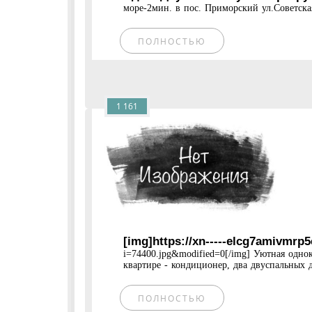
море-2мин. в пос. Приморский ул.Советская 
ПОЛНОСТЬЮ
1 161
[img]https://xn-----elcg7amivmrp
i=74400.jpg&modified=0[/img] Уютная одно
квартире - кондиционер, два двуспальных д
ПОЛНОСТЬЮ