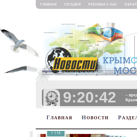
ГЛАВНАЯ
СЕГОДНЯ
РЕКЛАМА У НАС
ОБРАТ
9:20:44
– пре
Крыму
Г
Н
Р
ЛАВНАЯ
ОВОСТИ
АЗДЕ
1 118