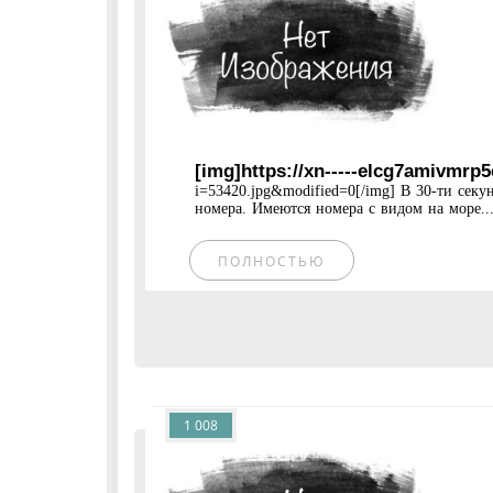
[img]https://xn-----elcg7amivmrp
i=53420.jpg&modified=0[/img] В 30-ти секун
номера. Имеются номера с видом на море...
ПОЛНОСТЬЮ
1 008