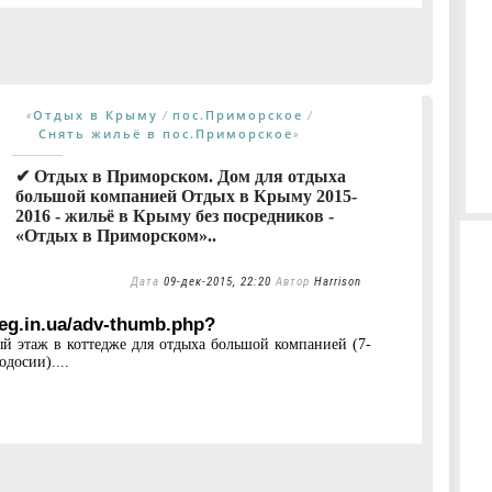
Отдых в Крыму
пос.Приморское
«
/
/
Снять жильё в пос.Приморское
»
✔ Отдых в Приморском. Дом для отдыха
большой компанией Отдых в Крыму 2015-
2016 - жильё в Крыму без посредников -
«Отдых в Приморском»..
Дата
09-дек-2015, 22:20
Автор
Harrison
5eg.in.ua/adv-thumb.php?
ый этаж в коттедже для отдыха большой компанией (7-
досии)....