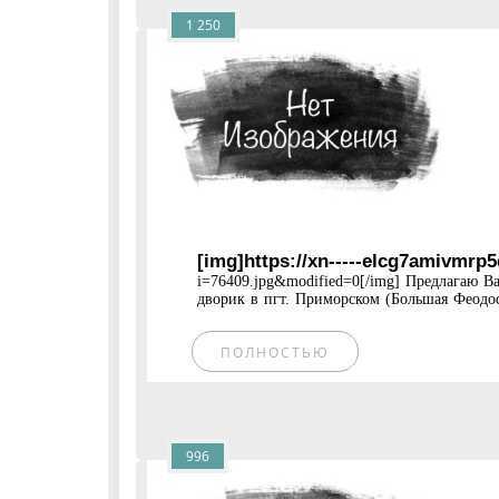
1 250
[img]https://xn-----elcg7amivmrp
i=76409.jpg&modified=0[/img] Предлагаю В
дворик в пгт. Приморском (Большая Феодос
ПОЛНОСТЬЮ
996