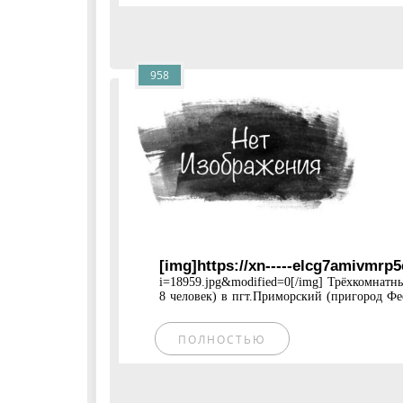
958
[img]https://xn-----elcg7amivmrp
i=18959.jpg&modified=0[/img] Трёхкомнатн
8 человек) в пгт.Приморский (пригород Фео
ПОЛНОСТЬЮ