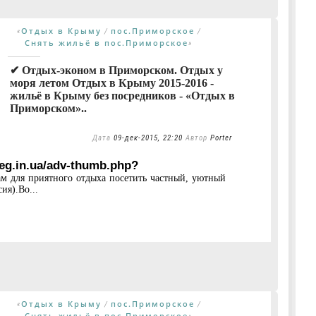
Отдых в Крыму
пос.Приморское
«
/
/
Снять жильё в пос.Приморское
»
✔ Отдых-эконом в Приморском. Отдых у
моря летом Отдых в Крыму 2015-2016 -
жильё в Крыму без посредников - «Отдых в
Приморском»..
Дата
09-дек-2015, 22:20
Автор
Porter
5eg.in.ua/adv-thumb.php?
ам для приятного отдыха посетить частный, уютный
ия).Во...
Отдых в Крыму
пос.Приморское
«
/
/
Снять жильё в пос.Приморское