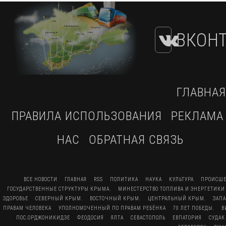
ВКОНТ
ГЛАВНАЯ
ПРАВИЛА ИСПОЛЬЗОВАНИЯ
РЕКЛАМА
НАС
ОБРАТНАЯ СВЯЗЬ
ВСЕ НОВОСТИ
ГЛАВНАЯ
RSS
ПОЛИТИКА
НАУКА
КУЛЬТУРА
ПРОИСШЕ
ГОСУДАРСТВЕННЫЕ СТРУКТУРЫ КРЫМА.
МИНЕСТЕРСТВО ТОПЛИВА И ЭНЕРГЕТИКИ
ЗДОРОВЬЕ
СЕВЕРНЫЙ КРЫМ.
ВОСТОЧНЫЙ КРЫМ.
ЦЕНТРАЛЬНЫЙ КРЫМ.
ЗАП
ПРАВАМ ЧЕЛОВЕКА
УПОЛНОМОЧЕННЫЙ ПО ПРАВАМ РЕБЁНКА
70 ЛЕТ ПОБЕДЫ.
В
ПОС.ОРДЖОНИКИДЗЕ
ФЕОДОСИЯ
ЯЛТА
СЕВАСТОПОЛЬ
ЕВПАТОРИЯ
СУДАК