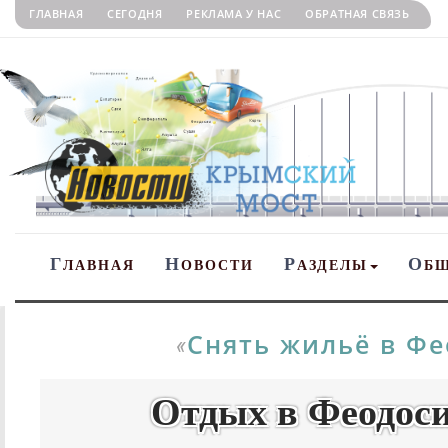
ГЛАВНАЯ
СЕГОДНЯ
РЕКЛАМА У НАС
ОБРАТНАЯ СВЯЗЬ
Г
Н
Р
О
ЛАВНАЯ
ОВОСТИ
АЗДЕЛЫ
Б
Снять жильё в Ф
«
Отдых в Феодоси