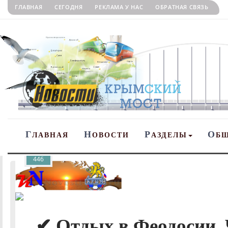
ГЛАВНАЯ
СЕГОДНЯ
РЕКЛАМА У НАС
ОБРАТНАЯ СВЯЗЬ
Г
Н
Р
О
ЛАВНАЯ
ОВОСТИ
АЗДЕЛЫ
Б
446
✔ Отдых в Феодосии.