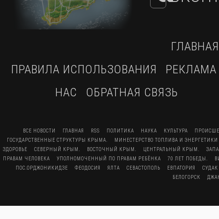
ГЛАВНАЯ
ПРАВИЛА ИСПОЛЬЗОВАНИЯ
РЕКЛАМА
НАС
ОБРАТНАЯ СВЯЗЬ
ВСЕ НОВОСТИ
ГЛАВНАЯ
RSS
ПОЛИТИКА
НАУКА
КУЛЬТУРА
ПРОИСШЕ
ГОСУДАРСТВЕННЫЕ СТРУКТУРЫ КРЫМА.
МИНЕСТЕРСТВО ТОПЛИВА И ЭНЕРГЕТИКИ
ЗДОРОВЬЕ
СЕВЕРНЫЙ КРЫМ.
ВОСТОЧНЫЙ КРЫМ.
ЦЕНТРАЛЬНЫЙ КРЫМ.
ЗАП
ПРАВАМ ЧЕЛОВЕКА
УПОЛНОМОЧЕННЫЙ ПО ПРАВАМ РЕБЁНКА
70 ЛЕТ ПОБЕДЫ.
В
ПОС.ОРДЖОНИКИДЗЕ
ФЕОДОСИЯ
ЯЛТА
СЕВАСТОПОЛЬ
ЕВПАТОРИЯ
СУДАК
БЕЛОГОРСК
ДЖА