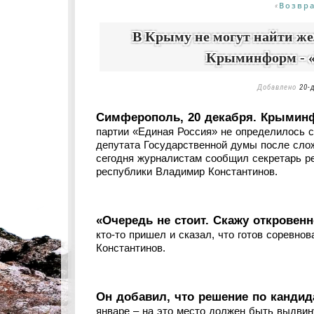
Возвр
«
В Крыму не могут найти же
Крыминформ - «
Добавлено
20-
Симферополь, 20 декабря. Крымин
партии «Единая Россия» не определилось с
депутата Государственной думы после сло
сегодня журналистам сообщил секретарь ре
республики Владимир Константинов.
«Очередь не стоит. Скажу откровен
кто-то пришел и сказал, что готов соревно
Константинов.
Он добавил, что решение по кандид
январе – на это место должен быть выдвин