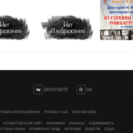
ВКОНТАКТЕ
OK
ПРАВИЛА ИСПОЛЬЗОВАНИЯ
РЕКЛАМА У НАС
ОБРАТНАЯ СВЯЗЬ
ГОСУДАРСТВЕННЫЙ СОВЕТ
ЭКОНОМИКА
ФИНАНСЫ
НЕДВИЖИМОСТЬ
ЕРГЕТИКИ КРЫМА
УПРАВЛЕНИЕ ГИБДД
ИНТЕРВЬЮ
ОБЩЕСТВО
ОТДЫХ