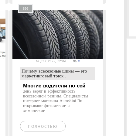
896
10-ДЕК-2025, 22:04
0
Почему всесезоные шины — это
маркетинговый трюк..
Многие водители по сей
день верят в эффективность
всесезонной резины. Специалисты
интернет магазина Autoshini.Ru
открывают физические и
химические...
ПОЛНОСТЬЮ