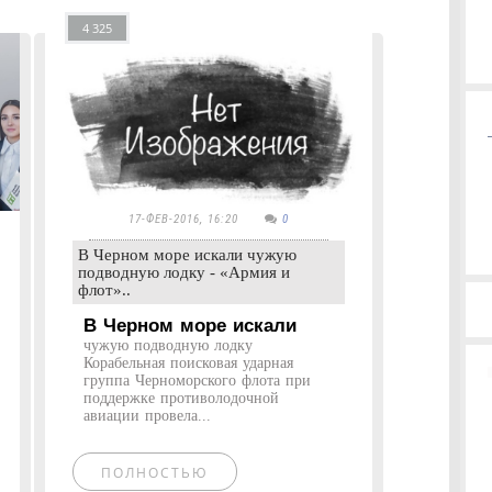
4 325
17-ФЕВ-2016, 16:20
0
В Черном море искали чужую
подводную лодку - «Армия и
флот»..
В Черном море искали
чужую подводную лодку
Корабельная поисковая ударная
группа Черноморского флота при
поддержке противолодочной
авиации провела...
ПОЛНОСТЬЮ