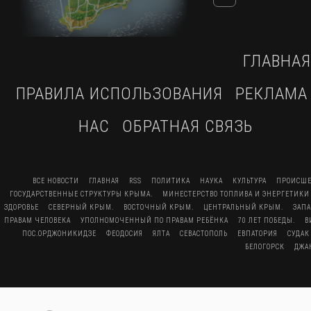
ГЛАВНАЯ
ПРАВИЛА ИСПОЛЬЗОВАНИЯ
РЕКЛАМА
НАС
ОБРАТНАЯ СВЯЗЬ
ВСЕ НОВОСТИ
ГЛАВНАЯ
RSS
ПОЛИТИКА
НАУКА
КУЛЬТУРА
ПРОИСШЕ
ГОСУДАРСТВЕННЫЕ СТРУКТУРЫ КРЫМА.
МИНЕСТЕРСТВО ТОПЛИВА И ЭНЕРГЕТИКИ
ЗДОРОВЬЕ
СЕВЕРНЫЙ КРЫМ.
ВОСТОЧНЫЙ КРЫМ.
ЦЕНТРАЛЬНЫЙ КРЫМ.
ЗАП
ПРАВАМ ЧЕЛОВЕКА
УПОЛНОМОЧЕННЫЙ ПО ПРАВАМ РЕБЁНКА
70 ЛЕТ ПОБЕДЫ.
В
ПОС.ОРДЖОНИКИДЗЕ
ФЕОДОСИЯ
ЯЛТА
СЕВАСТОПОЛЬ
ЕВПАТОРИЯ
СУДАК
БЕЛОГОРСК
ДЖА