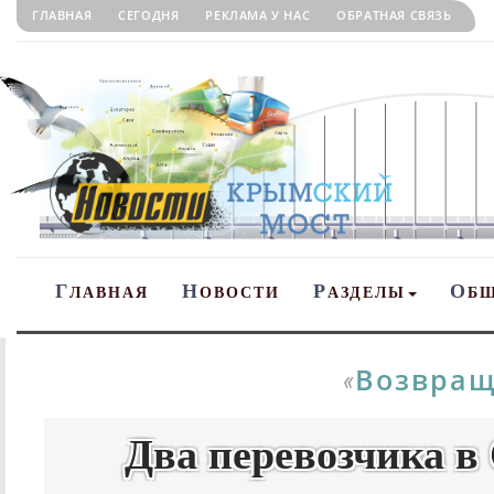
ГЛАВНАЯ
СЕГОДНЯ
РЕКЛАМА У НАС
ОБРАТНАЯ СВЯЗЬ
Г
Н
Р
О
ЛАВНАЯ
ОВОСТИ
АЗДЕЛЫ
Б
Возвращ
«
Два перевозчика в