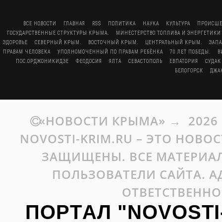
ВСЕ НОВОСТИ
ГЛАВНАЯ
RSS
ПОЛИТИКА
НАУКА
КУЛЬТУРА
ПРОИСШЕ
ГОСУДАРСТВЕННЫЕ СТРУКТУРЫ КРЫМА.
МИНЕСТЕРСТВО ТОПЛИВА И ЭНЕРГЕТИКИ
ЗДОРОВЬЕ
СЕВЕРНЫЙ КРЫМ.
ВОСТОЧНЫЙ КРЫМ.
ЦЕНТРАЛЬНЫЙ КРЫМ.
ЗАП
ПРАВАМ ЧЕЛОВЕКА
УПОЛНОМОЧЕННЫЙ ПО ПРАВАМ РЕБЁНКА
70 ЛЕТ ПОБЕДЫ.
В
ПОС.ОРДЖОНИКИДЗЕ
ФЕОДОСИЯ
ЯЛТА
СЕВАСТОПОЛЬ
ЕВПАТОРИЯ
СУДАК
БЕЛОГОРСК
ДЖА
«НОВОСТИ КРЫМА»
→
2026
NOVOSTI-KRIM.RU – ЭТО НОВО
ЗАЩИЩЕНЫ. ВСЕ МАТЕРИАЛ
ПОЛЬЗОВАТЕЛИ САЙТА. А
ОТВЕТСТВЕННО
ПОРТАЛ "NOVOSTI