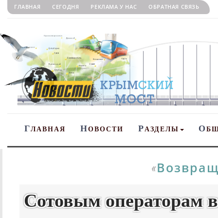
ГЛАВНАЯ
СЕГОДНЯ
РЕКЛАМА У НАС
ОБРАТНАЯ СВЯЗЬ
Г
Н
Р
О
ЛАВНАЯ
ОВОСТИ
АЗДЕЛЫ
Б
Возвращ
«
Сотовым операторам в