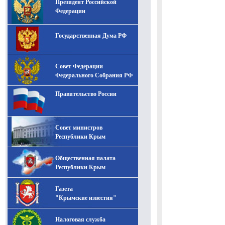
Президент Российской
-- Лучшее, что можно сделать с хорошим советом, это
пропустить его мимо ушей. Он никогда не бывает
Федерации
полезен никому, кроме того, кто его дал.
-- Люблю давать советы и очень не люблю, когда их
Государственная Дума РФ
дают мне.
Совет Федерации
Федерального Собрания РФ
Правительство России
Совет министров
Республики Крым
Общественная палата
Республики Крым
Газета
"Крымские известия"
Налоговая служба