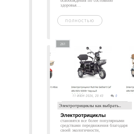
освобождения по состоянию
здоровья....
ПОЛНОСТЬЮ
261
11-ИЮН-2026, 20:43
0
Электротрициклы как выбрать..
Электротрициклы
становятся все более популярными
средствами передвижения благодаря
своей экологичности,