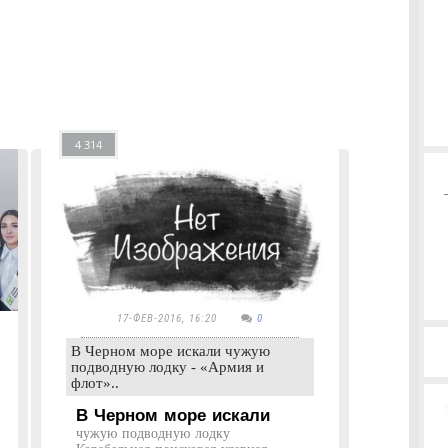
4 314
17-ФЕВ-2016, 16:20
0
В Черном море искали чужую
подводную лодку - «Армия и
флот»..
В Черном море искали
чужую подводную лодку