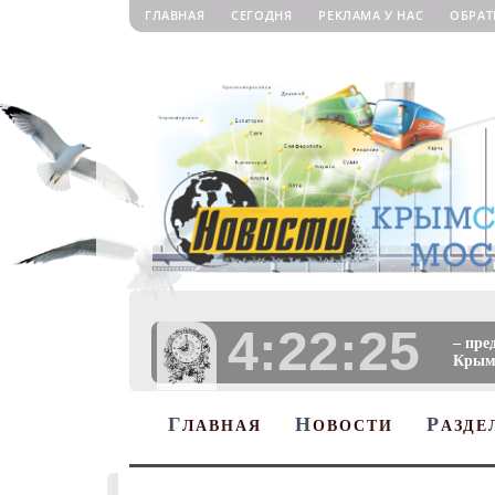
ГЛАВНАЯ
СЕГОДНЯ
РЕКЛАМА У НАС
ОБРАТ
4:22:26
– пре
Крыму
Г
Н
Р
ЛАВНАЯ
ОВОСТИ
АЗДЕ