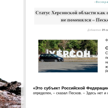
Возвр
«
Статус Херсонской области как 
не поменялся – Песк
Добавлено
09-с
Ф
С
С
п
н
ж
Р
«Это субъект Российской Федерации
определен, – сказал Песков. – Здесь нет и