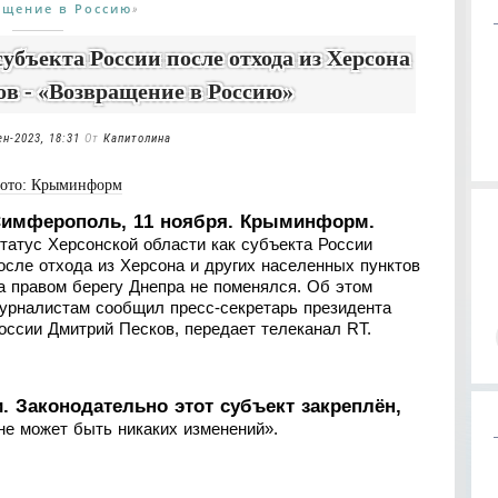
ащение в Россию
»
субъекта России после отхода из Херсона
ов - «Возвращение в Россию»
ен-2023, 18:31
От
Капитолина
ото: Крыминформ
имферополь, 11 ноября. Крыминформ.
татус Херсонской области как субъекта России
осле отхода из Херсона и других населенных пунктов
а правом берегу Днепра не поменялся. Об этом
урналистам сообщил пресс-секретарь президента
оссии Дмитрий Песков, передает телеканал RT.
. Законодательно этот субъект закреплён,
 не может быть никаких изменений».