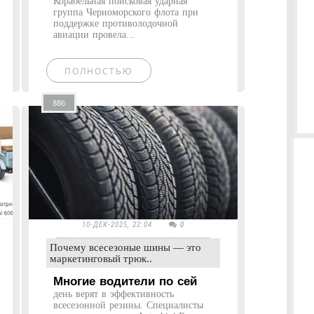
Корабельная поисковая ударная
группа Черноморского флота при
поддержке противолодочной
авиации провела...
ПОЛНОСТЬЮ
886
10-ДЕК-2025, 22:04
0
Почему всесезоные шины — это
маркетинговый трюк..
Многие водители по сей
день верят в эффективность
всесезонной резины. Специалисты