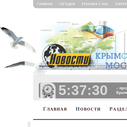
ГЛАВНАЯ
СЕГОДНЯ
РЕКЛАМА У НАС
ОБРАТ
5:37:31
– пре
Крыму
Г
Н
Р
ЛАВНАЯ
ОВОСТИ
АЗДЕ