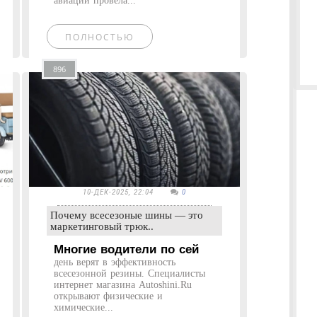
авиации провела...
ПОЛНОСТЬЮ
896
10-ДЕК-2025, 22:04
0
Почему всесезоные шины — это
маркетинговый трюк..
Многие водители по сей
день верят в эффективность
всесезонной резины. Специалисты
интернет магазина Autoshini.Ru
открывают физические и
химические...