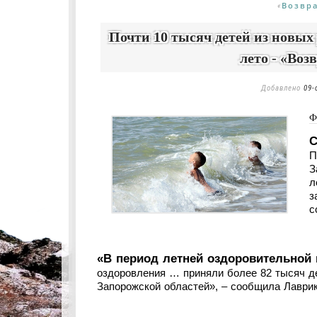
Возвр
«
Почти 10 тысяч детей из новых
лето - «Воз
Добавлено
09-
Ф
С
П
З
л
з
с
«В период летней оздоровительной 
оздоровления … приняли более 82 тысяч де
Запорожской областей», – сообщила Лаврик