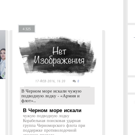
4 325
17-ФЕВ-2016, 16:20
0
В Черном море искали чужую
подводную лодку - «Армия и
флот»..
В Черном море искали
чужую подводную лодку
Корабельная поисковая ударная
группа Черноморского флота при
поддержке противолодочной