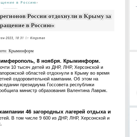
ащение в Россию
»
 регионов России отдохнули в Крыму за
вращение в Россию»
сен-2023, 18:31
От
Kingsman
ото: Крыминформ
имферополь, 8 ноября. Крыминформ.
очти 10 тысяч детей из ДНР, ЛНР, Херсонской и
апорожской областей отдохнули в Крыму во время
етней оздоровительной кампании. Об этом на
аседании президиума Госсовета республики
ообщила министр образования Валентина Лаврик.
кампании 46 загородных лагерей отдыха и
тей. В том числе 9 600 из ДНР, ЛНР, Херсонской и
.