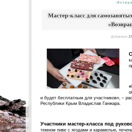
Возвр
«
Мастер-класс для самозанятых
«Возвра
Добавлено
27
С
к
о
«
о
и будет бесплатным для участников», – ра
Республики Крым Владислав Ганжара.
Участники мастер-класса под руков
темном пиве с ягодами и карамелью, печен