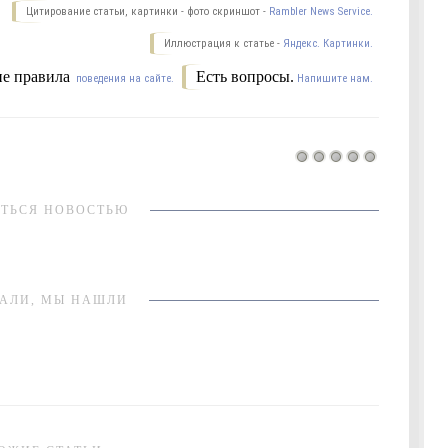
Цитирование статьи, картинки - фото скриншот -
Rambler News Service.
Иллюстрация к статье -
Яндекс. Картинки.
е правила
Есть вопросы.
поведения на сайте.
Напишите нам.
ТЬСЯ НОВОСТЬЮ
АЛИ, МЫ НАШЛИ