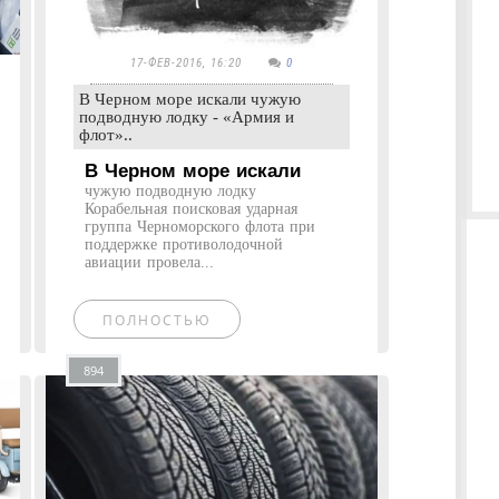
17-ФЕВ-2016, 16:20
0
В Черном море искали чужую
подводную лодку - «Армия и
флот»..
В Черном море искали
чужую подводную лодку
Корабельная поисковая ударная
группа Черноморского флота при
поддержке противолодочной
авиации провела...
ПОЛНОСТЬЮ
894