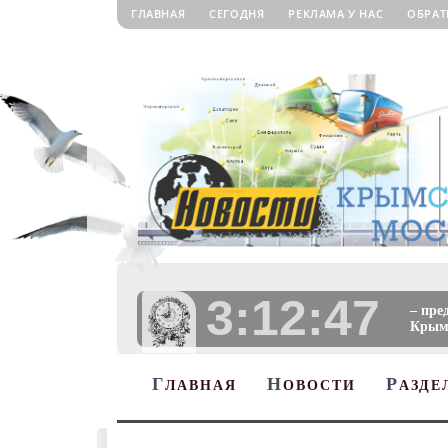
ГЛАВНАЯ
СЕГОДНЯ
РЕКЛАМА У НАС
ОБРАТ
3:12:48
– пре
Крыму
Г
Н
Р
ЛАВНАЯ
ОВОСТИ
АЗДЕ