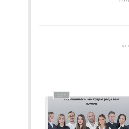
ПОХ
КО
2 811