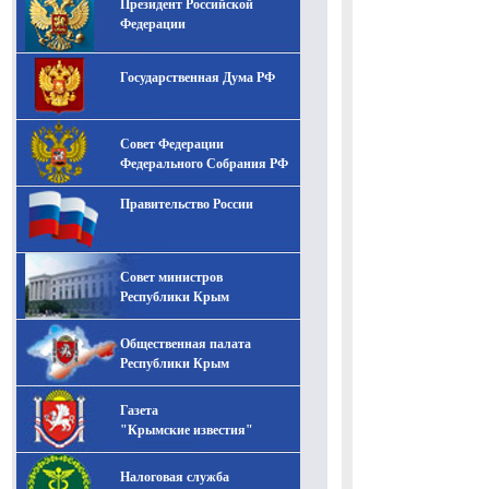
Президент Российской
-- Лучшее, что можно сделать с хорошим советом, это
пропустить его мимо ушей. Он никогда не бывает
Федерации
полезен никому, кроме того, кто его дал.
-- Люблю давать советы и очень не люблю, когда их
Государственная Дума РФ
дают мне.
Совет Федерации
Федерального Собрания РФ
Правительство России
Совет министров
Республики Крым
Общественная палата
Республики Крым
Газета
"Крымские известия"
Налоговая служба