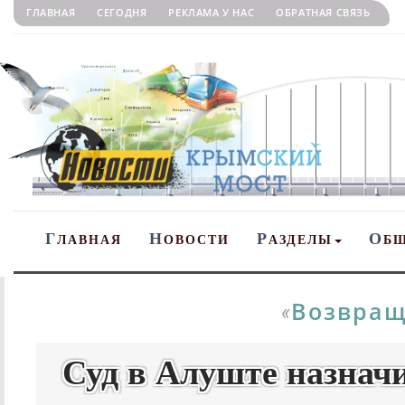
ГЛАВНАЯ
СЕГОДНЯ
РЕКЛАМА У НАС
ОБРАТНАЯ СВЯЗЬ
Г
Н
Р
О
ЛАВНАЯ
ОВОСТИ
АЗДЕЛЫ
Б
Возвращ
«
Суд в Алуште назнач