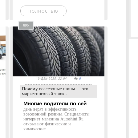
ПОЛНОСТЬЮ
896
10-ДЕК-2025, 22:04
0
Почему всесезоные шины — это
маркетинговый трюк..
Многие водители по сей
день верят в эффективность
всесезонной резины. Специалисты
интернет магазина Autoshini.Ru
открывают физические и
химические...