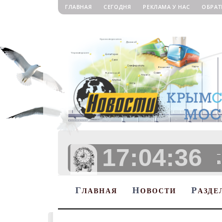
ГЛАВНАЯ
СЕГОДНЯ
РЕКЛАМА У НАС
ОБРАТ
17:04:37
–
в
Г
Н
Р
ЛАВНАЯ
ОВОСТИ
АЗДЕ