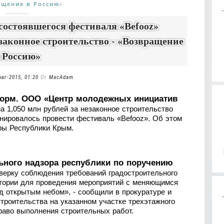
ащение в Россию
»
состоявшегося фестиваля «Befooz»
законное строительство - «Возвращение
 Россию»
авг-2015, 01:20
От
MacAdam
форм. ООО «Центр молодежных инициатив
а 1,050 млн рублей за незаконное строительство
анировалось провести фестиваль «Befooz». Об этом
ры Республики Крым.
ьного надзора республики по поручению
верку соблюдения требований градостроительного
итории для проведения мероприятий с меняющимся
д открытым небом», - сообщили в прокуратуре и
строительства на указанном участке трехэтажного
раво выполнения строительных работ.