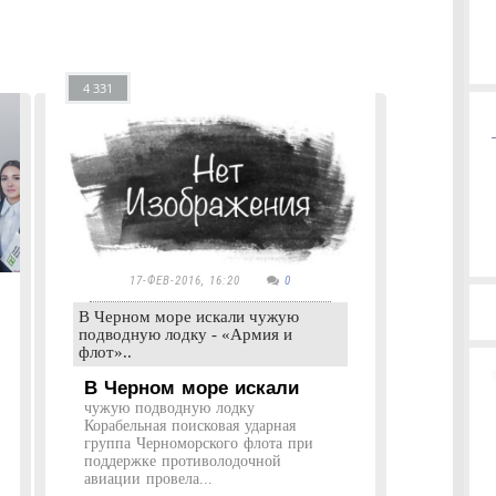
4 331
17-ФЕВ-2016, 16:20
0
В Черном море искали чужую
подводную лодку - «Армия и
флот»..
В Черном море искали
чужую подводную лодку
Корабельная поисковая ударная
группа Черноморского флота при
поддержке противолодочной
авиации провела...