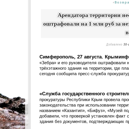
Возвр
«
Арендатора территории не
оштрафовали на 1 млн руб за не
в
Добавлено
30-
Симферополь, 27 августа. Крымин
«Зебра» и его руководителя оштрафовали н
трёхэтажного здания на территории, где пл
сегодня сообщила пресс-служба прокурату
«Служба государственного строител
прокуратуры Республики Крым провела про
законодательства при использовании терр
названием «Казантип», «Бифуз», «Музей по
добавили, что проверкой установлен факт 
здания без документов, подтверждающих п