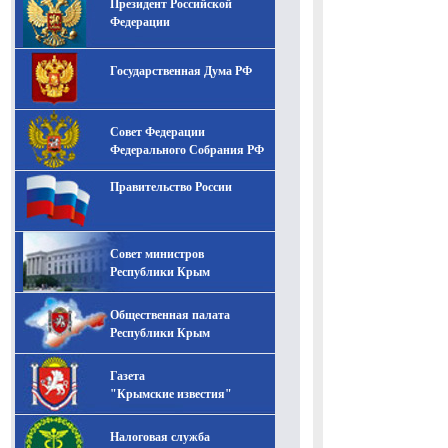
Президент Российской
-- Лучшее, что можно сделать с хорошим советом, это
пропустить его мимо ушей. Он никогда не бывает
Федерации
полезен никому, кроме того, кто его дал.
-- Люблю давать советы и очень не люблю, когда их
Государственная Дума РФ
дают мне.
Совет Федерации
Федерального Собрания РФ
Правительство России
Совет министров
Республики Крым
Общественная палата
Республики Крым
Газета
"Крымские известия"
Налоговая служба