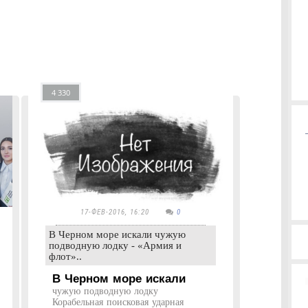
4 330
17-ФЕВ-2016, 16:20
0
В Черном море искали чужую
подводную лодку - «Армия и
флот»..
В Черном море искали
чужую подводную лодку
Корабельная поисковая ударная