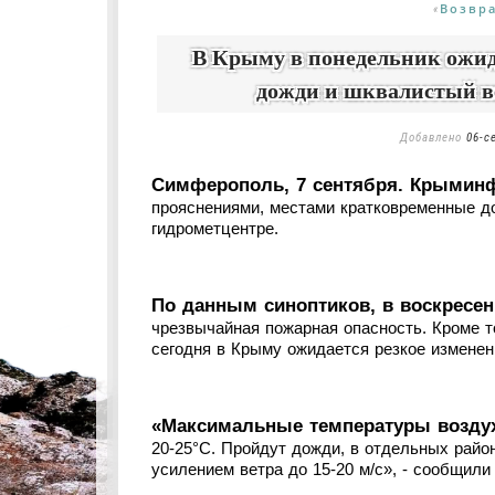
Возвр
«
В Крыму в понедельник ожид
дожди и шквалистый ве
Добавлено
06-с
Симферополь, 7 сентября. Крыминф
прояснениями, местами кратковременные 
гидрометцентре.
По данным синоптиков, в воскресен
чрезвычайная пожарная опасность. Кроме т
сегодня в Крыму ожидается резкое изменен
«Максимальные температуры воздуха
20-25°С. Пройдут дожди, в отдельных райо
усилением ветра до 15-20 м/с», - сообщили