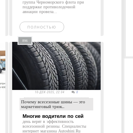
группа Черноморского флота при
поддержке противолодочной
авиации провела...
ПОЛНОСТЬЮ
896
10-ДЕК-2025, 22:04
0
Почему всесезоные шины — это
маркетинговый трюк..
Многие водители по сей
день верят в эффективность
всесезонной резины. Специалисты
интернет магазина Autoshini.Ru