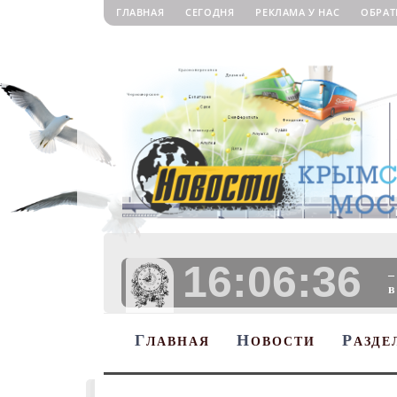
ГЛАВНАЯ
СЕГОДНЯ
РЕКЛАМА У НАС
ОБРАТ
16:06:37
–
в
Г
Н
Р
ЛАВНАЯ
ОВОСТИ
АЗДЕ