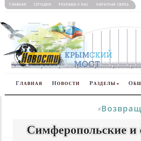
ГЛАВНАЯ
СЕГОДНЯ
РЕКЛАМА У НАС
ОБРАТНАЯ СВЯЗЬ
Г
Н
Р
О
ЛАВНАЯ
ОВОСТИ
АЗДЕЛЫ
Б
Возвращ
«
Симферопольские и 