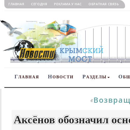
ГЛАВНАЯ
СЕГОДНЯ
РЕКЛАМА У НАС
ОБРАТНАЯ СВЯЗЬ
Г
Н
Р
О
ЛАВНАЯ
ОВОСТИ
АЗДЕЛЫ
Б
Возвращ
«
Аксёнов обозначил ос