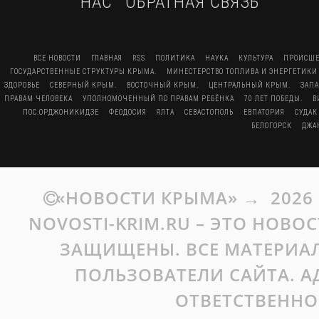
НАС
ОБРАТНАЯ СВЯЗЬ
ВСЕ НОВОСТИ
ГЛАВНАЯ
RSS
ПОЛИТИКА
НАУКА
КУЛЬТУРА
ПРОИСШЕ
ГОСУДАРСТВЕННЫЕ СТРУКТУРЫ КРЫМА.
МИНЕСТЕРСТВО ТОПЛИВА И ЭНЕРГЕТИКИ
ЗДОРОВЬЕ
СЕВЕРНЫЙ КРЫМ.
ВОСТОЧНЫЙ КРЫМ.
ЦЕНТРАЛЬНЫЙ КРЫМ.
ЗАП
ПРАВАМ ЧЕЛОВЕКА
УПОЛНОМОЧЕННЫЙ ПО ПРАВАМ РЕБЁНКА
70 ЛЕТ ПОБЕДЫ.
В
ПОС.ОРДЖОНИКИДЗЕ
ФЕОДОСИЯ
ЯЛТА
СЕВАСТОПОЛЬ
ЕВПАТОРИЯ
СУДАК
БЕЛОГОРСК
ДЖА
«НОВОСТИ КРЫМА»
→
2026
NOVOSTI-KRIM.RU – ЭТО НОВО
ЗАЩИЩЕНЫ. ВСЕ МАТЕРИАЛ
ПОЛЬЗОВАТЕЛИ САЙТА. А
ОТВЕТСТВЕННО