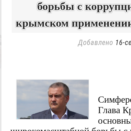
борьбы с коррупц
крымском применении
Добавлено
16-с
Симферо
Глава К
основны