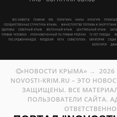
ВСЕ НОВОСТИ
ГЛАВНАЯ
RSS
ПОЛИТИКА
НАУКА
КУЛЬТУРА
ПРОИСШЕ
ГОСУДАРСТВЕННЫЕ СТРУКТУРЫ КРЫМА.
МИНЕСТЕРСТВО ТОПЛИВА И ЭНЕРГЕТИКИ
ЗДОРОВЬЕ
СЕВЕРНЫЙ КРЫМ.
ВОСТОЧНЫЙ КРЫМ.
ЦЕНТРАЛЬНЫЙ КРЫМ.
ЗАП
ПРАВАМ ЧЕЛОВЕКА
УПОЛНОМОЧЕННЫЙ ПО ПРАВАМ РЕБЁНКА
70 ЛЕТ ПОБЕДЫ.
В
ПОС.ОРДЖОНИКИДЗЕ
ФЕОДОСИЯ
ЯЛТА
СЕВАСТОПОЛЬ
ЕВПАТОРИЯ
СУДАК
БЕЛОГОРСК
ДЖА
«НОВОСТИ КРЫМА»
→
2026
NOVOSTI-KRIM.RU – ЭТО НОВО
ЗАЩИЩЕНЫ. ВСЕ МАТЕРИАЛ
ПОЛЬЗОВАТЕЛИ САЙТА. А
ОТВЕТСТВЕННО