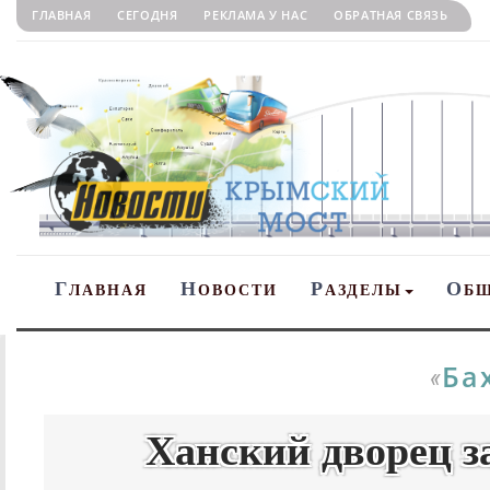
ГЛАВНАЯ
СЕГОДНЯ
РЕКЛАМА У НАС
ОБРАТНАЯ СВЯЗЬ
Г
Н
Р
О
ЛАВНАЯ
ОВОСТИ
АЗДЕЛЫ
Б
Ба
«
Ханский дворец з