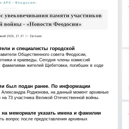
и АРК
Феодосия
/
»
ос увековечивания памяти участников
й войны - «Новости Феодосии»
май-2026, 21:31
От
Евгения
тели и специалисты городской
тавители Общественного совета Феодосии,
отники и краеведы. Сегодня члены комиссий
с фамилиями жителей Щебетовки, погибших в ходе
ми был подан ранее. По информации
й Александра Родионова, на данный момент архивные
 на 73 участника Великой Отечественной войны.
 на мемориале указать имена и фамилии
еть вопрос после предоставления архивных