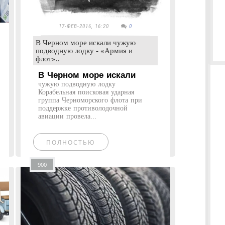
17-ФЕВ-2016, 16:20
0
В Черном море искали чужую
подводную лодку - «Армия и
флот»..
В Черном море искали
чужую подводную лодку
Корабельная поисковая ударная
группа Черноморского флота при
поддержке противолодочной
авиации провела...
ПОЛНОСТЬЮ
900