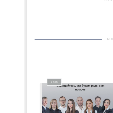
КО
2 818