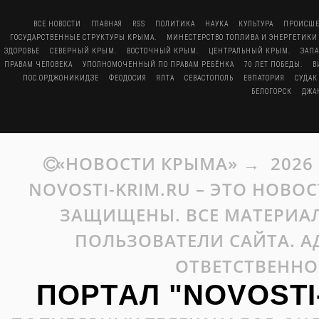
ВСЕ НОВОСТИ
ГЛАВНАЯ
RSS
ПОЛИТИКА
НАУКА
КУЛЬТУРА
ПРОИСШЕ
ГОСУДАРСТВЕННЫЕ СТРУКТУРЫ КРЫМА.
МИНЕСТЕРСТВО ТОПЛИВА И ЭНЕРГЕТИКИ
ЗДОРОВЬЕ
СЕВЕРНЫЙ КРЫМ.
ВОСТОЧНЫЙ КРЫМ.
ЦЕНТРАЛЬНЫЙ КРЫМ.
ЗАП
ПРАВАМ ЧЕЛОВЕКА
УПОЛНОМОЧЕННЫЙ ПО ПРАВАМ РЕБЁНКА
70 ЛЕТ ПОБЕДЫ.
В
ПОС.ОРДЖОНИКИДЗЕ
ФЕОДОСИЯ
ЯЛТА
СЕВАСТОПОЛЬ
ЕВПАТОРИЯ
СУДАК
БЕЛОГОРСК
ДЖА
«НОВОСТИ КРЫМА»
→
2026
NOVOSTI-KRIM.RU – ЭТО НОВО
ЗАЩИЩЕНЫ. ВСЕ МАТЕРИАЛ
ПОЛЬЗОВАТЕЛИ САЙТА. А
ОТВЕТСТВЕННО
ПОРТАЛ "NOVOSTI