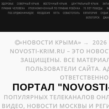
ЗДОРОВЬЕ
СЕВЕРНЫЙ КРЫМ.
ВОСТОЧНЫЙ КРЫМ.
ЦЕНТРАЛЬНЫЙ КРЫМ.
ЗАП
ПРАВАМ ЧЕЛОВЕКА
УПОЛНОМОЧЕННЫЙ ПО ПРАВАМ РЕБЁНКА
70 ЛЕТ ПОБЕДЫ.
В
ПОС.ОРДЖОНИКИДЗЕ
ФЕОДОСИЯ
ЯЛТА
СЕВАСТОПОЛЬ
ЕВПАТОРИЯ
СУДАК
БЕЛОГОРСК
ДЖА
«НОВОСТИ КРЫМА»
→
2026
NOVOSTI-KRIM.RU – ЭТО НОВО
ЗАЩИЩЕНЫ. ВСЕ МАТЕРИАЛ
ПОЛЬЗОВАТЕЛИ САЙТА. А
ОТВЕТСТВЕННО
ПОРТАЛ "NOVOSTI
ПОПУЛЯРНЫХ ТЕЛЕКАНАЛОВ ОНЛ
ВИДЕО, НОВОСТИ МОСКВЫ И РЕ