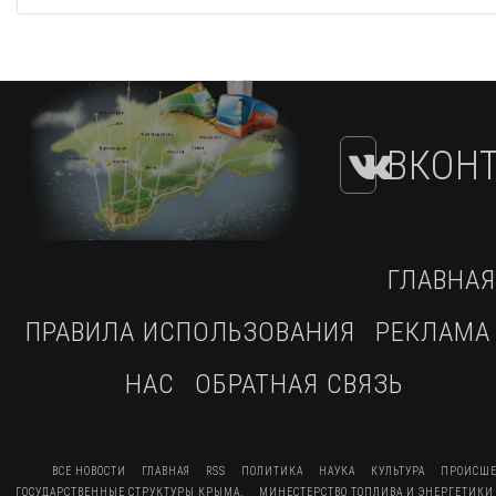
ВКОНТ
ГЛАВНАЯ
ПРАВИЛА ИСПОЛЬЗОВАНИЯ
РЕКЛАМА
НАС
ОБРАТНАЯ СВЯЗЬ
ВСЕ НОВОСТИ
ГЛАВНАЯ
RSS
ПОЛИТИКА
НАУКА
КУЛЬТУРА
ПРОИСШЕ
ГОСУДАРСТВЕННЫЕ СТРУКТУРЫ КРЫМА.
МИНЕСТЕРСТВО ТОПЛИВА И ЭНЕРГЕТИКИ