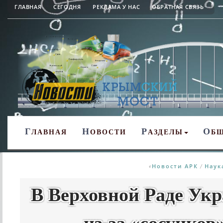
ГЛАВНАЯ
СЕГОДНЯ
РЕКЛАМА У НАС
ОБРАТНАЯ СВЯЗЬ
Г
Н
Р
О
ЛАВНАЯ
ОВОСТИ
АЗДЕЛЫ
Б
Новости АРК
Наук
«
/
В Верховной Раде Ук