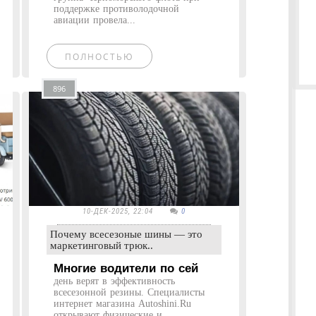
поддержке противолодочной
авиации провела...
ПОЛНОСТЬЮ
896
10-ДЕК-2025, 22:04
0
Почему всесезоные шины — это
маркетинговый трюк..
Многие водители по сей
день верят в эффективность
всесезонной резины. Специалисты
интернет магазина Autoshini.Ru
открывают физические и