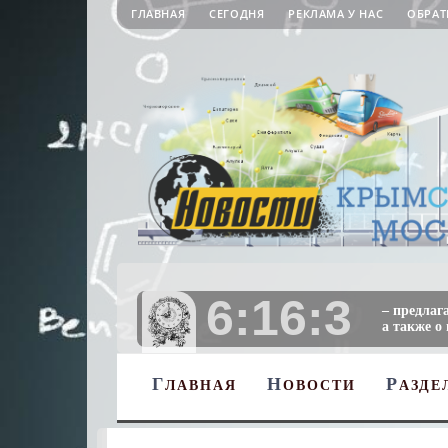
ГЛАВНАЯ
СЕГОДНЯ
РЕКЛАМА У НАС
ОБРАТ
6:16:3
– предлаг
а также о
Г
Н
Р
ЛАВНАЯ
ОВОСТИ
АЗДЕ