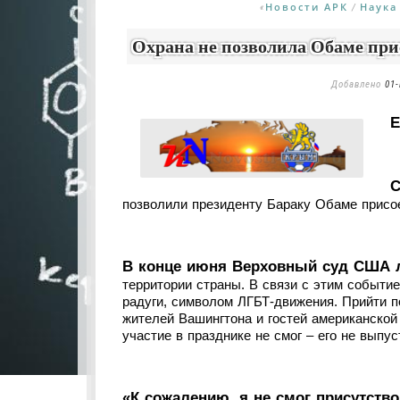
Новости АРК
Наука
«
/
Охрана не позволила Обаме при
Добавлено
01-
E
С
позволили президенту Бараку Обаме присое
В конце июня Верховный суд США л
территории страны. В связи с этим событ
радуги, символом ЛГБТ-движения. Прийти п
жителей Вашингтона и гостей американской
участие в празднике не смог – его не выпус
«К сожалению, я не смог присутство