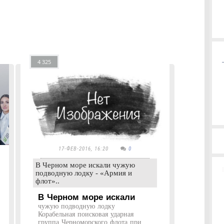
4 325
17-ФЕВ-2016, 16:20
0
В Черном море искали чужую
подводную лодку - «Армия и
флот»..
В Черном море искали
чужую подводную лодку
Корабельная поисковая ударная
группа Черноморского флота при