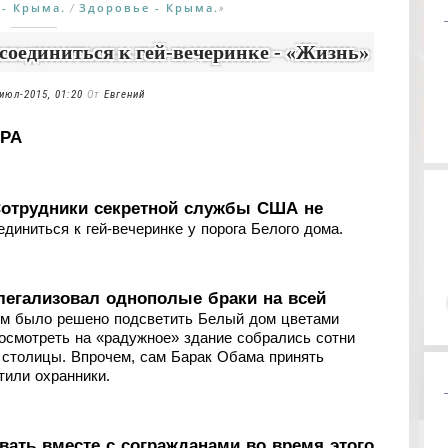
 - Крыма.
Здоровье - Крыма.
/
»
соединиться к гей-вечеринке - «Жизнь»
июл-2015, 01:20
От
Евгений
PA
отрудники секретной службы США не
диниться к гей-вечеринке у порога Белого дома.
егализовал однополые браки на всей
ием было решено подсветить Белый дом цветами
осмотреть на «радужное» здание собрались сотни
 столицы. Впрочем, сам Барак Обама принять
тили охранники.
вать вместе с согражданами во время этого