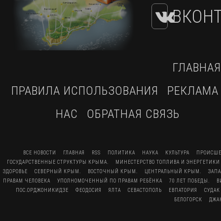
ВКОНТ
ГЛАВНАЯ
ПРАВИЛА ИСПОЛЬЗОВАНИЯ
РЕКЛАМА
НАС
ОБРАТНАЯ СВЯЗЬ
ВСЕ НОВОСТИ
ГЛАВНАЯ
RSS
ПОЛИТИКА
НАУКА
КУЛЬТУРА
ПРОИСШЕ
ГОСУДАРСТВЕННЫЕ СТРУКТУРЫ КРЫМА.
МИНЕСТЕРСТВО ТОПЛИВА И ЭНЕРГЕТИКИ
ЗДОРОВЬЕ
СЕВЕРНЫЙ КРЫМ.
ВОСТОЧНЫЙ КРЫМ.
ЦЕНТРАЛЬНЫЙ КРЫМ.
ЗАП
ПРАВАМ ЧЕЛОВЕКА
УПОЛНОМОЧЕННЫЙ ПО ПРАВАМ РЕБЁНКА
70 ЛЕТ ПОБЕДЫ.
В
ПОС.ОРДЖОНИКИДЗЕ
ФЕОДОСИЯ
ЯЛТА
СЕВАСТОПОЛЬ
ЕВПАТОРИЯ
СУДАК
БЕЛОГОРСК
ДЖА