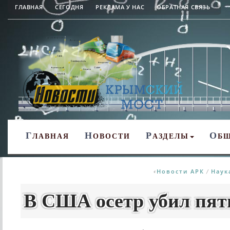
ГЛАВНАЯ
СЕГОДНЯ
РЕКЛАМА У НАС
ОБРАТНАЯ СВЯЗЬ
Г
Н
Р
О
ЛАВНАЯ
ОВОСТИ
АЗДЕЛЫ
Б
Новости АРК
Наук
«
/
В США осетр убил пят