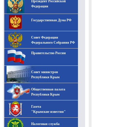
Президент Российской
-- Лучшее, что можно сделать с хорошим советом, это
пропустить его мимо ушей. Он никогда не бывает
Федерации
полезен никому, кроме того, кто его дал.
-- Люблю давать советы и очень не люблю, когда их
Государственная Дума РФ
дают мне.
Совет Федерации
Федерального Собрания РФ
Правительство России
Совет министров
Республики Крым
Общественная палата
Республики Крым
Газета
"Крымские известия"
Налоговая служба