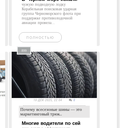
чужую подводную лодку
Корабельная поисковая ударная
группа Черноморского флота при
поддержке противолодочной
авиации провела...
ПОЛНОСТЬЮ
899
10-ДЕК-2025, 22:04
0
Почему всесезоные шины — это
маркетинговый трюк..
Многие водители по сей