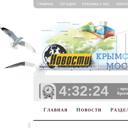
ГЛАВНАЯ
СЕГОДНЯ
РЕКЛАМА У НАС
ОБРАТ
4:32:25
– пре
Крыму
Г
Н
Р
ЛАВНАЯ
ОВОСТИ
АЗДЕ