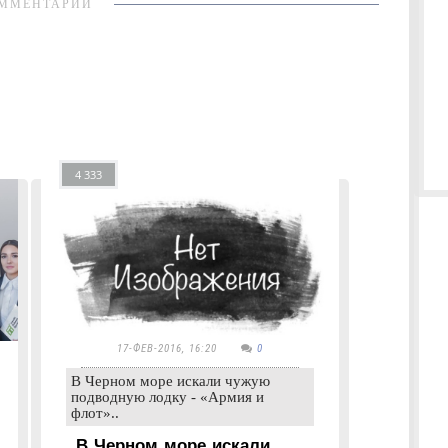
ММЕНТАРИИ
4 333
17-ФЕВ-2016, 16:20
0
В Черном море искали чужую
подводную лодку - «Армия и
флот»..
В Черном море искали