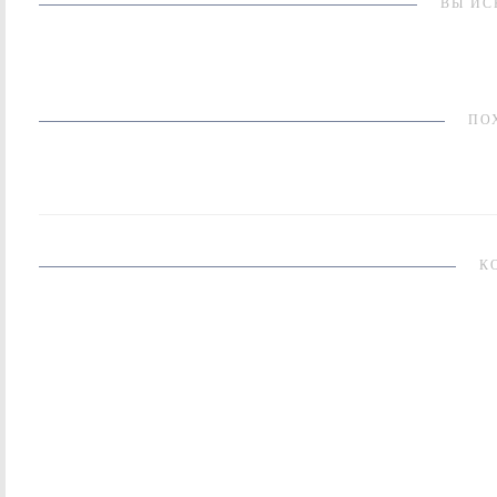
ВЫ ИС
ПО
К