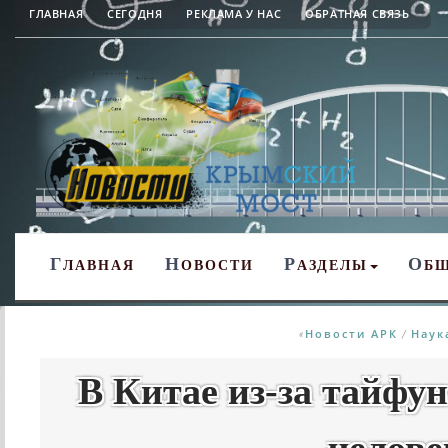
ГЛАВНАЯ
СЕГОДНЯ
РЕКЛАМА У НАС
ОБРАТНАЯ СВЯЗЬ
Г
Н
Р
О
ЛАВНАЯ
ОВОСТИ
АЗДЕЛЫ
Б
Новости АРК
Наук
«
/
В Китае из-за тайфу