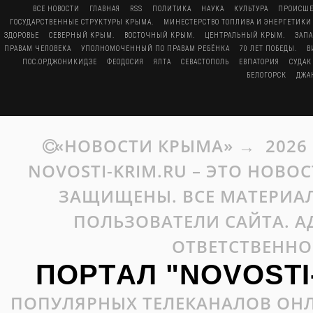
ВСЕ НОВОСТИ
ГЛАВНАЯ
RSS
ПОЛИТИКА
НАУКА
КУЛЬТУРА
ПРОИСШЕ
ГОСУДАРСТВЕННЫЕ СТРУКТУРЫ КРЫМА.
МИНЕСТЕРСТВО ТОПЛИВА И ЭНЕРГЕТИКИ
ЗДОРОВЬЕ
СЕВЕРНЫЙ КРЫМ.
ВОСТОЧНЫЙ КРЫМ.
ЦЕНТРАЛЬНЫЙ КРЫМ.
ЗАП
ПРАВАМ ЧЕЛОВЕКА
УПОЛНОМОЧЕННЫЙ ПО ПРАВАМ РЕБЁНКА
70 ЛЕТ ПОБЕДЫ.
В
ПОС.ОРДЖОНИКИДЗЕ
ФЕОДОСИЯ
ЯЛТА
СЕВАСТОПОЛЬ
ЕВПАТОРИЯ
СУДАК
БЕЛОГОРСК
ДЖА
«НОВОСТИ КРЫМА»
→
2026
NOVOSTI-KRIM.RU – ЭТО НОВО
ЗАЩИЩЕНЫ. ВСЕ МАТЕРИАЛ
ПОЛЬЗОВАТЕЛИ САЙТА. А
ОТВЕТСТВЕННО
ПОРТАЛ "NOVOSTI
ПОПУЛЯРНЫХ ТЕЛЕКАНАЛОВ ОНЛ