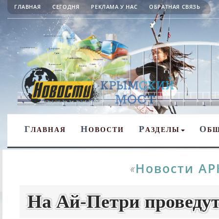
ГЛАВНАЯ
СЕГОДНЯ
РЕКЛАМА У НАС
ОБРАТНАЯ СВЯЗЬ
Г
Н
Р
О
ЛАВНАЯ
ОВОСТИ
АЗДЕЛЫ
Б
Новости АР
«
На Ай-Петри проведу