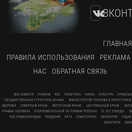
ВКОНТ
ГЛАВНАЯ
ПРАВИЛА ИСПОЛЬЗОВАНИЯ
РЕКЛАМА
НАС
ОБРАТНАЯ СВЯЗЬ
ВСЕ НОВОСТИ
ГЛАВНАЯ
RSS
ПОЛИТИКА
НАУКА
КУЛЬТУРА
ПРОИСШЕ
ГОСУДАРСТВЕННЫЕ СТРУКТУРЫ КРЫМА.
МИНЕСТЕРСТВО ТОПЛИВА И ЭНЕРГЕТИКИ
ЗДОРОВЬЕ
СЕВЕРНЫЙ КРЫМ.
ВОСТОЧНЫЙ КРЫМ.
ЦЕНТРАЛЬНЫЙ КРЫМ.
ЗАП
ПРАВАМ ЧЕЛОВЕКА
УПОЛНОМОЧЕННЫЙ ПО ПРАВАМ РЕБЁНКА
70 ЛЕТ ПОБЕДЫ.
В
ПОС.ОРДЖОНИКИДЗЕ
ФЕОДОСИЯ
ЯЛТА
СЕВАСТОПОЛЬ
ЕВПАТОРИЯ
СУДАК
БЕЛОГОРСК
ДЖА