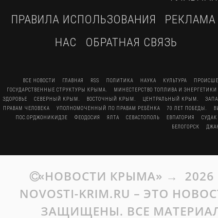
ПРАВИЛА ИСПОЛЬЗОВАНИЯ
РЕКЛАМА
НАС
ОБРАТНАЯ СВЯЗЬ
ВСЕ НОВОСТИ
ГЛАВНАЯ
RSS
ПОЛИТИКА
НАУКА
КУЛЬТУРА
ПРОИСШЕ
ГОСУДАРСТВЕННЫЕ СТРУКТУРЫ КРЫМА.
МИНЕСТЕРСТВО ТОПЛИВА И ЭНЕРГЕТИКИ
ЗДОРОВЬЕ
СЕВЕРНЫЙ КРЫМ.
ВОСТОЧНЫЙ КРЫМ.
ЦЕНТРАЛЬНЫЙ КРЫМ.
ЗАП
ПРАВАМ ЧЕЛОВЕКА
УПОЛНОМОЧЕННЫЙ ПО ПРАВАМ РЕБЁНКА
70 ЛЕТ ПОБЕДЫ.
В
ПОС.ОРДЖОНИКИДЗЕ
ФЕОДОСИЯ
ЯЛТА
СЕВАСТОПОЛЬ
ЕВПАТОРИЯ
СУДАК
БЕЛОГОРСК
ДЖА
«НОВОСТИ КРЫМА»
→
2026
NOVOSTI-KRIM.RU – ЭТО НОВО
ЗАЩИЩЕНЫ. ВСЕ МАТЕРИАЛ