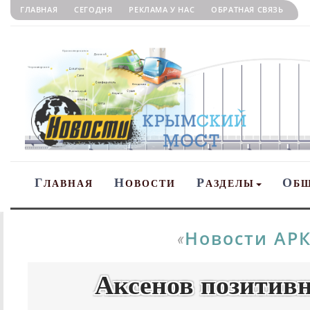
ГЛАВНАЯ
СЕГОДНЯ
РЕКЛАМА У НАС
ОБРАТНАЯ СВЯЗЬ
Г
Н
Р
О
ЛАВНАЯ
ОВОСТИ
АЗДЕЛЫ
Б
Новости АР
«
Аксенов позитив