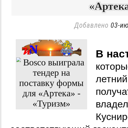
«Артека
Добавлено
03-ию
В нас
которы
летний
получа
владе
Куснир