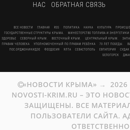
НАС
ОБРАТНАЯ СВЯЗЬ
ВСЕ НОВОСТИ
ГЛАВНАЯ
RSS
ПОЛИТИКА
НАУКА
КУЛЬТУРА
ПРОИСШЕ
ГОСУДАРСТВЕННЫЕ СТРУКТУРЫ КРЫМА.
МИНЕСТЕРСТВО ТОПЛИВА И ЭНЕРГЕТИКИ
ЗДОРОВЬЕ
СЕВЕРНЫЙ КРЫМ.
ВОСТОЧНЫЙ КРЫМ.
ЦЕНТРАЛЬНЫЙ КРЫМ.
ЗАП
ПРАВАМ ЧЕЛОВЕКА
УПОЛНОМОЧЕННЫЙ ПО ПРАВАМ РЕБЁНКА
70 ЛЕТ ПОБЕДЫ.
В
ПОС.ОРДЖОНИКИДЗЕ
ФЕОДОСИЯ
ЯЛТА
СЕВАСТОПОЛЬ
ЕВПАТОРИЯ
СУДАК
БЕЛОГОРСК
ДЖА
«НОВОСТИ КРЫМА»
→
2026
NOVOSTI-KRIM.RU – ЭТО НОВО
ЗАЩИЩЕНЫ. ВСЕ МАТЕРИАЛ
ПОЛЬЗОВАТЕЛИ САЙТА. А
ОТВЕТСТВЕННО