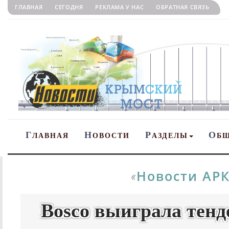
ГЛАВНАЯ
СЕГОДНЯ
РЕКЛАМА У НАС
ОБРАТНАЯ СВЯЗЬ
Г
Н
Р
О
ЛАВНАЯ
ОВОСТИ
АЗДЕЛЫ
Б
Новости АР
«
Bosco выиграла тенд