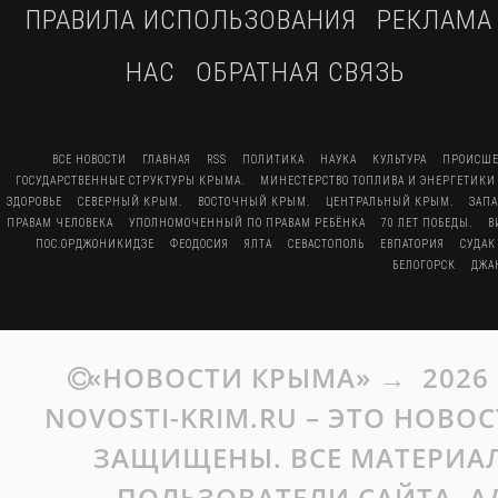
ПРАВИЛА ИСПОЛЬЗОВАНИЯ
РЕКЛАМА
НАС
ОБРАТНАЯ СВЯЗЬ
ВСЕ НОВОСТИ
ГЛАВНАЯ
RSS
ПОЛИТИКА
НАУКА
КУЛЬТУРА
ПРОИСШЕ
ГОСУДАРСТВЕННЫЕ СТРУКТУРЫ КРЫМА.
МИНЕСТЕРСТВО ТОПЛИВА И ЭНЕРГЕТИКИ
ЗДОРОВЬЕ
СЕВЕРНЫЙ КРЫМ.
ВОСТОЧНЫЙ КРЫМ.
ЦЕНТРАЛЬНЫЙ КРЫМ.
ЗАП
ПРАВАМ ЧЕЛОВЕКА
УПОЛНОМОЧЕННЫЙ ПО ПРАВАМ РЕБЁНКА
70 ЛЕТ ПОБЕДЫ.
В
ПОС.ОРДЖОНИКИДЗЕ
ФЕОДОСИЯ
ЯЛТА
СЕВАСТОПОЛЬ
ЕВПАТОРИЯ
СУДАК
БЕЛОГОРСК
ДЖА
«НОВОСТИ КРЫМА»
→
2026
NOVOSTI-KRIM.RU – ЭТО НОВО
ЗАЩИЩЕНЫ. ВСЕ МАТЕРИАЛ
ПОЛЬЗОВАТЕЛИ САЙТА. А