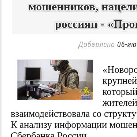
мошенников, нацел
россиян - «Пр
Добавлено
06-ию
«Новоро
крупней
который
жителей
взаимодействовала со структ
К анализу информации мошен
Сбербанка России.