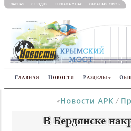
ГЛАВНАЯ
СЕГОДНЯ
РЕКЛАМА У НАС
ОБРАТНАЯ СВЯЗЬ
Г
Н
Р
О
ЛАВНАЯ
ОВОСТИ
АЗДЕЛЫ
Б
Новости АРК
Пр
«
/
В Бердянске нак