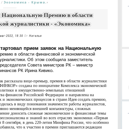
Экономика - Крыма.
/
»
а Национальную Премию в области
кой журналистики - «Экономика»
авг-2022, 18:30
От
Наталья
тартовал прием заявок на Национальную
ремию в области финансовой и экономической
урналистики. Об этом сообщила заместитель
редседателя Совета министров РК – министр
инансов РК Ирина Кивико.
ак рассказала вице-премьер, премия в области журналистики
ФИНКОР» создана по инициативе Комплекса экономической
олитики и имущественно-земельных отношений
ва финансов Российской Федерации и направлена на
и экономических процессов в стране.Идея создать премию,
родилась в виду понимания значимости работы журналистов,
тоянно меняющейся внешней конъюнктуры, сложных
мение доносить сложные экономические и финансовые темы
ессионализма и знаний во всех отраслях экономики.«Первая
8 сентября, в день 220-летия Минфина России, что особенно
обавила, что к участию в премии приглашаются редакции