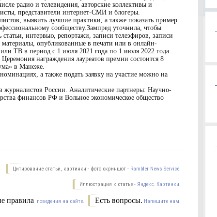
исле радио и телевидения, авторские коллективы и
исты, представители интернет-СМИ и блогеры.
истов, выявить лучшие практики, а также показать пример
фессиональному сообществу.Зампред уточнила, чтобы
 статьи, интервью, репортажи, записи телеэфиров, записи
 материалы, опубликованные в печати или в онлайн-
или ТВ в период с 1 июля 2021 года по 1 июля 2022 года.
: Церемония награждения лауреатов премии состоится 8
ума» в Манеже.
оминациях, а также подать заявку на участие можно на
з журналистов России. Аналитические партнеры: Научно-
рства финансов РФ и Вольное экономическое общество
Цитирование статьи, картинки - фото скриншот -
Rambler News Service.
Иллюстрация к статье -
Яндекс. Картинки.
е правила
Есть вопросы.
поведения на сайте.
Напишите нам.