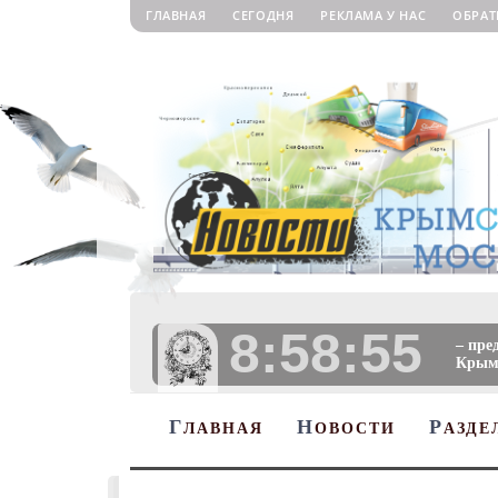
ГЛАВНАЯ
СЕГОДНЯ
РЕКЛАМА У НАС
ОБРАТ
8:58:57
– пре
Крыму
Г
Н
Р
ЛАВНАЯ
ОВОСТИ
АЗДЕ