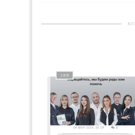
КО
2 818
04-МАР-2024, 00:59
0