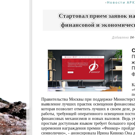
Новости АРК
«
Стартовал прием заявок н
финансовой и экономичес
Добавлено
04-
С
П
ж
П
ф
К
«
п
Правительства Москвы при поддержке Министерст
выявление лучших практик освещения финансовых 
которая позволит отметить лучших в своем деле, 
работы, требующей оперативного освещения пос
финансовых механизмов и новых вызовов. Ведь у
простым доступным языком требует большого проф
церемония награждения премии «Финкор» пройдет 
символично», - анонсировала Ирина Кивико.Она д