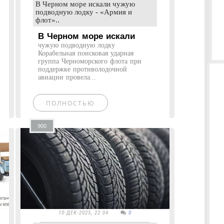
В Черном море искали чужую
подводную лодку - «Армия и
флот»..
В Черном море искали
чужую подводную лодку
Корабельная поисковая ударная
группа Черноморского флота при
поддержке противолодочной
авиации провела...
ПОЛНОСТЬЮ
900
10-ДЕК-2025, 22:04
0