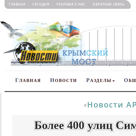
ГЛАВНАЯ
СЕГОДНЯ
РЕКЛАМА У НАС
ОБРАТНАЯ СВЯЗЬ
Г
Н
Р
О
ЛАВНАЯ
ОВОСТИ
АЗДЕЛЫ
Б
Новости А
«
Более 400 улиц Си