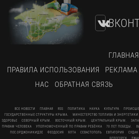
ВКОНТ
ГЛАВНАЯ
ПРАВИЛА ИСПОЛЬЗОВАНИЯ
РЕКЛАМА
НАС
ОБРАТНАЯ СВЯЗЬ
ВСЕ НОВОСТИ
ГЛАВНАЯ
RSS
ПОЛИТИКА
НАУКА
КУЛЬТУРА
ПРОИСШЕ
ГОСУДАРСТВЕННЫЕ СТРУКТУРЫ КРЫМА.
МИНЕСТЕРСТВО ТОПЛИВА И ЭНЕРГЕТИКИ
ЗДОРОВЬЕ
СЕВЕРНЫЙ КРЫМ.
ВОСТОЧНЫЙ КРЫМ.
ЦЕНТРАЛЬНЫЙ КРЫМ.
ЗАП
ПРАВАМ ЧЕЛОВЕКА
УПОЛНОМОЧЕННЫЙ ПО ПРАВАМ РЕБЁНКА
70 ЛЕТ ПОБЕДЫ.
В
ПОС.ОРДЖОНИКИДЗЕ
ФЕОДОСИЯ
ЯЛТА
СЕВАСТОПОЛЬ
ЕВПАТОРИЯ
СУДАК
БЕЛОГОРСК
ДЖА