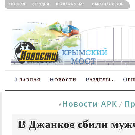
ГЛАВНАЯ
СЕГОДНЯ
РЕКЛАМА У НАС
ОБРАТНАЯ СВЯЗЬ
Г
Н
Р
О
ЛАВНАЯ
ОВОСТИ
АЗДЕЛЫ
Б
Новости АРК
Пр
«
/
В Джанкое сбили мужч