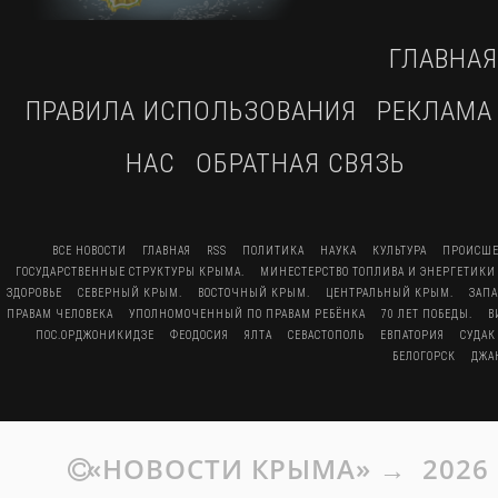
ГЛАВНАЯ
ПРАВИЛА ИСПОЛЬЗОВАНИЯ
РЕКЛАМА
НАС
ОБРАТНАЯ СВЯЗЬ
ВСЕ НОВОСТИ
ГЛАВНАЯ
RSS
ПОЛИТИКА
НАУКА
КУЛЬТУРА
ПРОИСШЕ
ГОСУДАРСТВЕННЫЕ СТРУКТУРЫ КРЫМА.
МИНЕСТЕРСТВО ТОПЛИВА И ЭНЕРГЕТИКИ
ЗДОРОВЬЕ
СЕВЕРНЫЙ КРЫМ.
ВОСТОЧНЫЙ КРЫМ.
ЦЕНТРАЛЬНЫЙ КРЫМ.
ЗАП
ПРАВАМ ЧЕЛОВЕКА
УПОЛНОМОЧЕННЫЙ ПО ПРАВАМ РЕБЁНКА
70 ЛЕТ ПОБЕДЫ.
В
ПОС.ОРДЖОНИКИДЗЕ
ФЕОДОСИЯ
ЯЛТА
СЕВАСТОПОЛЬ
ЕВПАТОРИЯ
СУДАК
БЕЛОГОРСК
ДЖА
«НОВОСТИ КРЫМА»
→
2026