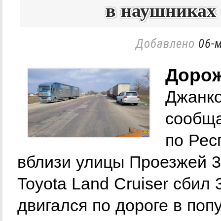
в наушниках
Добавлено
06-м
Дорож
Джанко
сообща
по Рес
вблизи улицы Проезжей 3
Toyota Land Cruiser сбил
двигался по дороге в поп