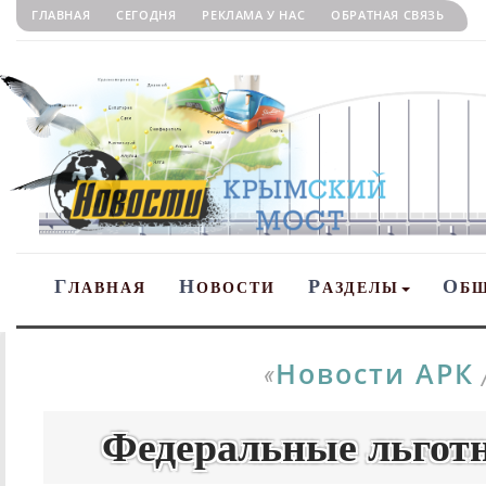
ГЛАВНАЯ
СЕГОДНЯ
РЕКЛАМА У НАС
ОБРАТНАЯ СВЯЗЬ
Г
Н
Р
О
ЛАВНАЯ
ОВОСТИ
АЗДЕЛЫ
Б
Новости АРК
«
Федеральные льготн