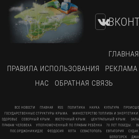
ВКОНТ
ГЛАВНАЯ
ПРАВИЛА ИСПОЛЬЗОВАНИЯ
РЕКЛАМА
НАС
ОБРАТНАЯ СВЯЗЬ
ВСЕ НОВОСТИ
ГЛАВНАЯ
RSS
ПОЛИТИКА
НАУКА
КУЛЬТУРА
ПРОИСШЕ
ГОСУДАРСТВЕННЫЕ СТРУКТУРЫ КРЫМА.
МИНЕСТЕРСТВО ТОПЛИВА И ЭНЕРГЕТИКИ
ЗДОРОВЬЕ
СЕВЕРНЫЙ КРЫМ.
ВОСТОЧНЫЙ КРЫМ.
ЦЕНТРАЛЬНЫЙ КРЫМ.
ЗАП
ПРАВАМ ЧЕЛОВЕКА
УПОЛНОМОЧЕННЫЙ ПО ПРАВАМ РЕБЁНКА
70 ЛЕТ ПОБЕДЫ.
В
ПОС.ОРДЖОНИКИДЗЕ
ФЕОДОСИЯ
ЯЛТА
СЕВАСТОПОЛЬ
ЕВПАТОРИЯ
СУДАК
БЕЛОГОРСК
ДЖА