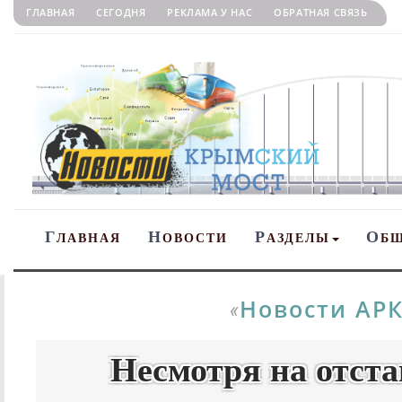
ГЛАВНАЯ
СЕГОДНЯ
РЕКЛАМА У НАС
ОБРАТНАЯ СВЯЗЬ
Г
Н
Р
О
ЛАВНАЯ
ОВОСТИ
АЗДЕЛЫ
Б
Новости АР
«
Несмотря на отст