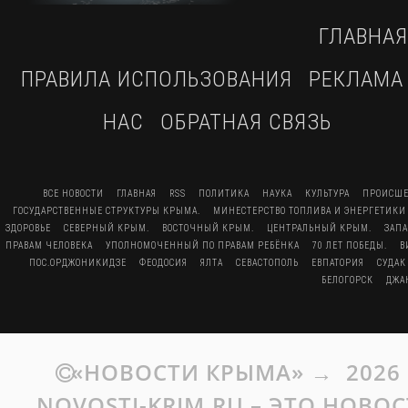
ГЛАВНАЯ
ПРАВИЛА ИСПОЛЬЗОВАНИЯ
РЕКЛАМА
НАС
ОБРАТНАЯ СВЯЗЬ
ВСЕ НОВОСТИ
ГЛАВНАЯ
RSS
ПОЛИТИКА
НАУКА
КУЛЬТУРА
ПРОИСШЕ
ГОСУДАРСТВЕННЫЕ СТРУКТУРЫ КРЫМА.
МИНЕСТЕРСТВО ТОПЛИВА И ЭНЕРГЕТИКИ
ЗДОРОВЬЕ
СЕВЕРНЫЙ КРЫМ.
ВОСТОЧНЫЙ КРЫМ.
ЦЕНТРАЛЬНЫЙ КРЫМ.
ЗАП
ПРАВАМ ЧЕЛОВЕКА
УПОЛНОМОЧЕННЫЙ ПО ПРАВАМ РЕБЁНКА
70 ЛЕТ ПОБЕДЫ.
В
ПОС.ОРДЖОНИКИДЗЕ
ФЕОДОСИЯ
ЯЛТА
СЕВАСТОПОЛЬ
ЕВПАТОРИЯ
СУДАК
БЕЛОГОРСК
ДЖА
«НОВОСТИ КРЫМА»
→
2026
NOVOSTI-KRIM.RU – ЭТО НОВО