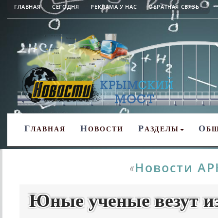
ГЛАВНАЯ
СЕГОДНЯ
РЕКЛАМА У НАС
ОБРАТНАЯ СВЯЗЬ
Г
Н
Р
О
ЛАВНАЯ
ОВОСТИ
АЗДЕЛЫ
Б
Новости АР
«
Юные ученые везут и