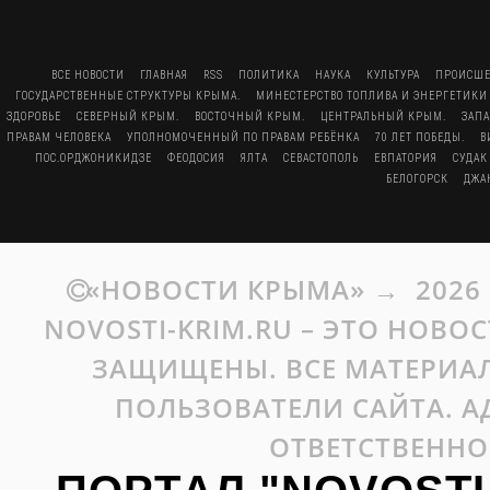
ВСЕ НОВОСТИ
ГЛАВНАЯ
RSS
ПОЛИТИКА
НАУКА
КУЛЬТУРА
ПРОИСШЕ
ГОСУДАРСТВЕННЫЕ СТРУКТУРЫ КРЫМА.
МИНЕСТЕРСТВО ТОПЛИВА И ЭНЕРГЕТИКИ
ЗДОРОВЬЕ
СЕВЕРНЫЙ КРЫМ.
ВОСТОЧНЫЙ КРЫМ.
ЦЕНТРАЛЬНЫЙ КРЫМ.
ЗАП
ПРАВАМ ЧЕЛОВЕКА
УПОЛНОМОЧЕННЫЙ ПО ПРАВАМ РЕБЁНКА
70 ЛЕТ ПОБЕДЫ.
В
ПОС.ОРДЖОНИКИДЗЕ
ФЕОДОСИЯ
ЯЛТА
СЕВАСТОПОЛЬ
ЕВПАТОРИЯ
СУДАК
БЕЛОГОРСК
ДЖА
«НОВОСТИ КРЫМА»
→
2026
NOVOSTI-KRIM.RU – ЭТО НОВО
ЗАЩИЩЕНЫ. ВСЕ МАТЕРИАЛ
ПОЛЬЗОВАТЕЛИ САЙТА. А
ОТВЕТСТВЕННО