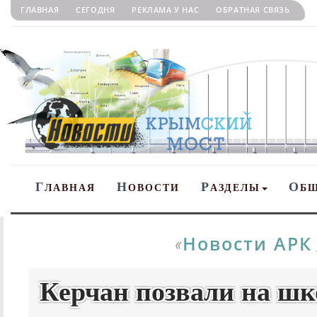
ГЛАВНАЯ
СЕГОДНЯ
РЕКЛАМА У НАС
ОБРАТНАЯ СВЯЗЬ
Г
Н
Р
О
ЛАВНАЯ
ОВОСТИ
АЗДЕЛЫ
Б
Новости АРК
«
Керчан позвали на шк