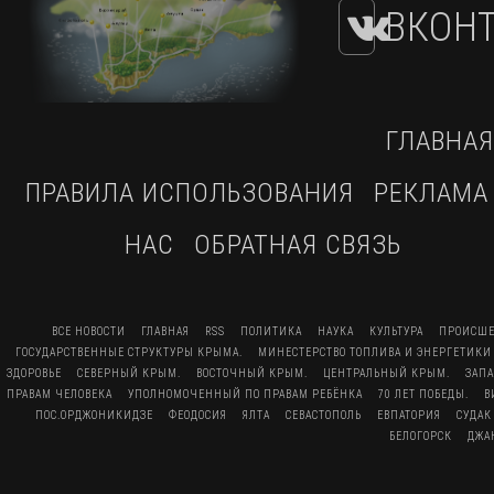
ВКОНТ
ГЛАВНАЯ
ПРАВИЛА ИСПОЛЬЗОВАНИЯ
РЕКЛАМА
НАС
ОБРАТНАЯ СВЯЗЬ
ВСЕ НОВОСТИ
ГЛАВНАЯ
RSS
ПОЛИТИКА
НАУКА
КУЛЬТУРА
ПРОИСШЕ
ГОСУДАРСТВЕННЫЕ СТРУКТУРЫ КРЫМА.
МИНЕСТЕРСТВО ТОПЛИВА И ЭНЕРГЕТИКИ
ЗДОРОВЬЕ
СЕВЕРНЫЙ КРЫМ.
ВОСТОЧНЫЙ КРЫМ.
ЦЕНТРАЛЬНЫЙ КРЫМ.
ЗАП
ПРАВАМ ЧЕЛОВЕКА
УПОЛНОМОЧЕННЫЙ ПО ПРАВАМ РЕБЁНКА
70 ЛЕТ ПОБЕДЫ.
В
ПОС.ОРДЖОНИКИДЗЕ
ФЕОДОСИЯ
ЯЛТА
СЕВАСТОПОЛЬ
ЕВПАТОРИЯ
СУДАК
БЕЛОГОРСК
ДЖА