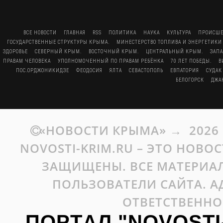
ВСЕ НОВОСТИ
ГЛАВНАЯ
RSS
ПОЛИТИКА
НАУКА
КУЛЬТУРА
ПРОИСШЕ
ГОСУДАРСТВЕННЫЕ СТРУКТУРЫ КРЫМА.
МИНЕСТЕРСТВО ТОПЛИВА И ЭНЕРГЕТИКИ
ЗДОРОВЬЕ
СЕВЕРНЫЙ КРЫМ.
ВОСТОЧНЫЙ КРЫМ.
ЦЕНТРАЛЬНЫЙ КРЫМ.
ЗАП
ПРАВАМ ЧЕЛОВЕКА
УПОЛНОМОЧЕННЫЙ ПО ПРАВАМ РЕБЁНКА
70 ЛЕТ ПОБЕДЫ.
В
ПОС.ОРДЖОНИКИДЗЕ
ФЕОДОСИЯ
ЯЛТА
СЕВАСТОПОЛЬ
ЕВПАТОРИЯ
СУДАК
БЕЛОГОРСК
ДЖА
«НОВОСТИ КРЫМА»
→
2026
NOVOSTI-KRIM.RU – ЭТО НОВО
ЗАЩИЩЕНЫ. ВСЕ МАТЕРИАЛ
ПОЛЬЗОВАТЕЛИ САЙТА. А
ОТВЕТСТВЕННО
ПОРТАЛ "NOVOSTI