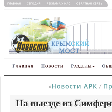
ГЛАВНАЯ
СЕГОДНЯ
РЕКЛАМА У НАС
ОБРАТНАЯ СВЯЗЬ
Г
Н
Р
О
ЛАВНАЯ
ОВОСТИ
АЗДЕЛЫ
Б
Новости АРК
Пр
«
/
На выезде из Симфер