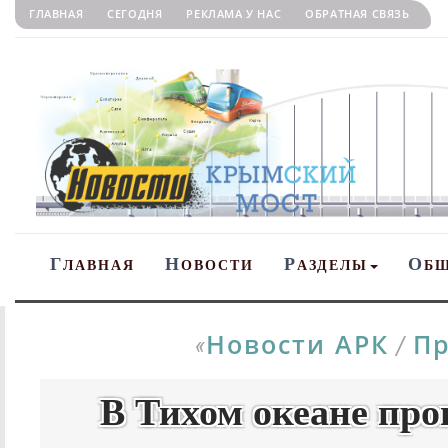
ГЛАВНАЯ
СЕГОДНЯ
РЕКЛАМА У НАС
ОБРАТНАЯ СВЯЗЬ
Г
Н
Р
О
ЛАВНАЯ
ОВОСТИ
АЗДЕЛЫ
Б
Новости АРК
Пр
«
/
В Тихом океане про