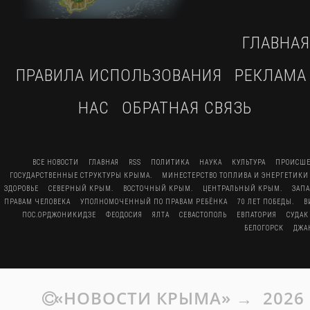
ГЛАВНАЯ
ПРАВИЛА ИСПОЛЬЗОВАНИЯ
РЕКЛАМА
НАС
ОБРАТНАЯ СВЯЗЬ
ВСЕ НОВОСТИ
ГЛАВНАЯ
RSS
ПОЛИТИКА
НАУКА
КУЛЬТУРА
ПРОИСШЕ
ГОСУДАРСТВЕННЫЕ СТРУКТУРЫ КРЫМА.
МИНЕСТЕРСТВО ТОПЛИВА И ЭНЕРГЕТИКИ
ЗДОРОВЬЕ
СЕВЕРНЫЙ КРЫМ.
ВОСТОЧНЫЙ КРЫМ.
ЦЕНТРАЛЬНЫЙ КРЫМ.
ЗАП
ПРАВАМ ЧЕЛОВЕКА
УПОЛНОМОЧЕННЫЙ ПО ПРАВАМ РЕБЁНКА
70 ЛЕТ ПОБЕДЫ.
В
ПОС.ОРДЖОНИКИДЗЕ
ФЕОДОСИЯ
ЯЛТА
СЕВАСТОПОЛЬ
ЕВПАТОРИЯ
СУДАК
БЕЛОГОРСК
ДЖА
«НОВОСТИ КРЫМА»
→
2026