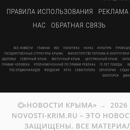
ПРАВИЛА ИСПОЛЬЗОВАНИЯ
РЕКЛАМА
НАС
ОБРАТНАЯ СВЯЗЬ
ВСЕ НОВОСТИ
ГЛАВНАЯ
RSS
ПОЛИТИКА
НАУКА
КУЛЬТУРА
ПРОИСШЕ
ГОСУДАРСТВЕННЫЕ СТРУКТУРЫ КРЫМА.
МИНЕСТЕРСТВО ТОПЛИВА И ЭНЕРГЕТИКИ
ЗДОРОВЬЕ
СЕВЕРНЫЙ КРЫМ.
ВОСТОЧНЫЙ КРЫМ.
ЦЕНТРАЛЬНЫЙ КРЫМ.
ЗАП
ПРАВАМ ЧЕЛОВЕКА
УПОЛНОМОЧЕННЫЙ ПО ПРАВАМ РЕБЁНКА
70 ЛЕТ ПОБЕДЫ.
В
ПОС.ОРДЖОНИКИДЗЕ
ФЕОДОСИЯ
ЯЛТА
СЕВАСТОПОЛЬ
ЕВПАТОРИЯ
СУДАК
БЕЛОГОРСК
ДЖА
«НОВОСТИ КРЫМА»
→
2026
NOVOSTI-KRIM.RU – ЭТО НОВО
ЗАЩИЩЕНЫ. ВСЕ МАТЕРИАЛ