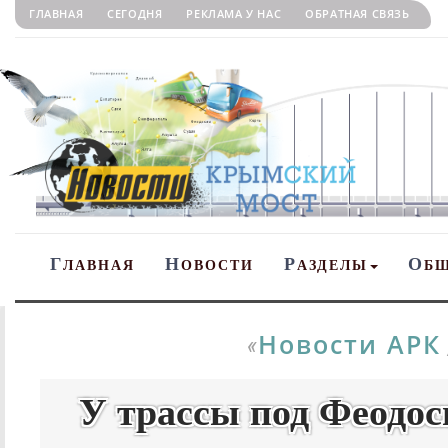
ГЛАВНАЯ
СЕГОДНЯ
РЕКЛАМА У НАС
ОБРАТНАЯ СВЯЗЬ
Г
Н
Р
О
ЛАВНАЯ
ОВОСТИ
АЗДЕЛЫ
Б
Новости АРК
«
У трассы под Феодос