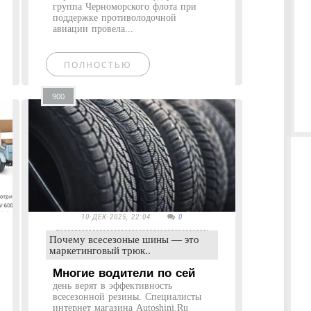
группа Черноморского флота при
поддержке противолодочной
авиации провела...
ПОЛНОСТЬЮ
900
10-ДЕК-2025, 22:04
0
Почему всесезоные шины — это
маркетинговый трюк..
Многие водители по сей
день верят в эффективность
всесезонной резины. Специалисты
интернет магазина Autoshini.Ru