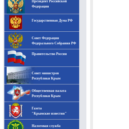
Президент Российской
-- Лучшее, что можно сделать с хорошим советом, это
пропустить его мимо ушей. Он никогда не бывает
Федерации
полезен никому, кроме того, кто его дал.
-- Люблю давать советы и очень не люблю, когда их
Государственная Дума РФ
дают мне.
Совет Федерации
Федерального Собрания РФ
Правительство России
Совет министров
Республики Крым
Общественная палата
Республики Крым
Газета
"Крымские известия"
Налоговая служба