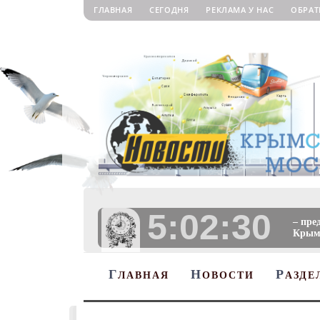
ГЛАВНАЯ
СЕГОДНЯ
РЕКЛАМА У НАС
ОБРАТ
5:02:31
– пре
Крыму
Г
Н
Р
ЛАВНАЯ
ОВОСТИ
АЗДЕ