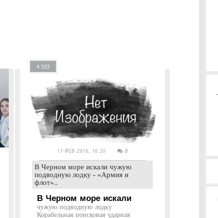
4 333
17-ФЕВ-2016, 16:20
0
В Черном море искали чужую
подводную лодку - «Армия и
флот»..
В Черном море искали
чужую подводную лодку
Корабельная поисковая ударная