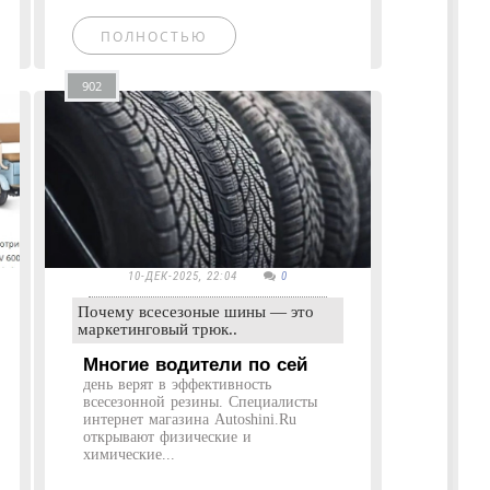
ПОЛНОСТЬЮ
902
10-ДЕК-2025, 22:04
0
Почему всесезоные шины — это
маркетинговый трюк..
Многие водители по сей
день верят в эффективность
всесезонной резины. Специалисты
интернет магазина Autoshini.Ru
открывают физические и
химические...