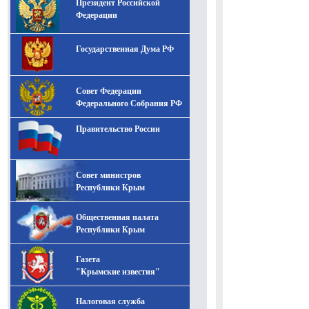
Президент Российской
-- Лучшее, что можно сделать с хорошим советом, это
пропустить его мимо ушей. Он никогда не бывает
Федерации
полезен никому, кроме того, кто его дал.
-- Люблю давать советы и очень не люблю, когда их
Государственная Дума РФ
дают мне.
Совет Федерации
Федерального Собрания РФ
Правительство России
Совет министров
Республики Крым
Общественная палата
Республики Крым
Газета
"Крымские известия"
Налоговая служба