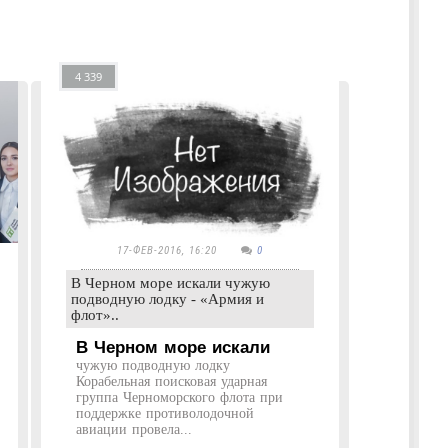
4 339
17-ФЕВ-2016, 16:20
0
В Черном море искали чужую
подводную лодку - «Армия и
флот»..
В Черном море искали
чужую подводную лодку
Корабельная поисковая ударная
группа Черноморского флота при
поддержке противолодочной
авиации провела...