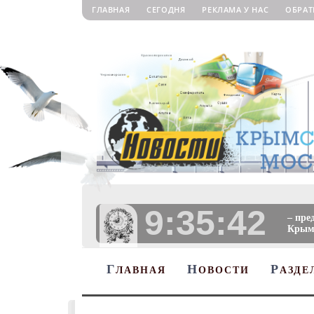
ГЛАВНАЯ
СЕГОДНЯ
РЕКЛАМА У НАС
ОБРАТ
9:35:44
– пре
Крыму
Г
Н
Р
ЛАВНАЯ
ОВОСТИ
АЗДЕ