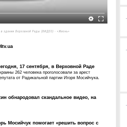
 в здании Верховной Рады (ВИДЕО) - «Жизнь»
4tv.ua
егодня, 17 сентября, в Верховной Раде
краины 262 человека проголосовали за арест
епутата от Радикальной партии Игоря Мосийчука.
ин обнародовал скандальное видео, на
орь Мосийчук помогает «решить вопрос с