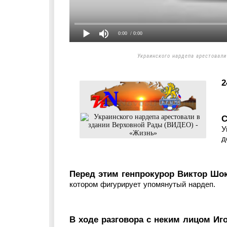
0:00
/ 0:00
Украинского нардепа арестовали
2
С
У
д
Перед этим генпрокурор Виктор Шок
котором фигурирует упомянутый нардеп.
В ходе разговора с неким лицом Иг