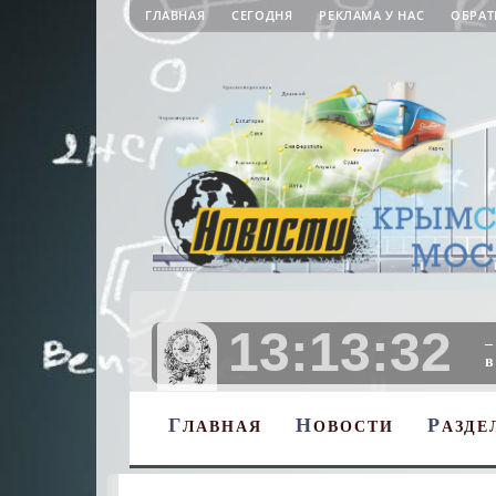
ГЛАВНАЯ
СЕГОДНЯ
РЕКЛАМА У НАС
ОБРАТ
13:13:33
–
в
Г
Н
Р
ЛАВНАЯ
ОВОСТИ
АЗДЕ