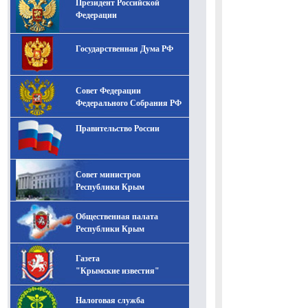
Президент Российской
-- Лучшее, что можно сделать с хорошим советом, это
пропустить его мимо ушей. Он никогда не бывает
Федерации
полезен никому, кроме того, кто его дал.
-- Люблю давать советы и очень не люблю, когда их
Государственная Дума РФ
дают мне.
Совет Федерации
Федерального Собрания РФ
Правительство России
Совет министров
Республики Крым
Общественная палата
Республики Крым
Газета
"Крымские известия"
Налоговая служба