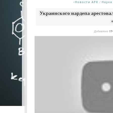
Новости АРК
Наука
«
/
Украинского нардепа арестова
Добавлено
17