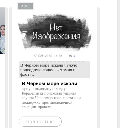
4 316
17-ФЕВ-2016, 16:20
0
В Черном море искали чужую
подводную лодку - «Армия и
флот»..
В Черном море искали
чужую подводную лодку
Корабельная поисковая ударная
группа Черноморского флота при
поддержке противолодочной
авиации провела...
ПОЛНОСТЬЮ