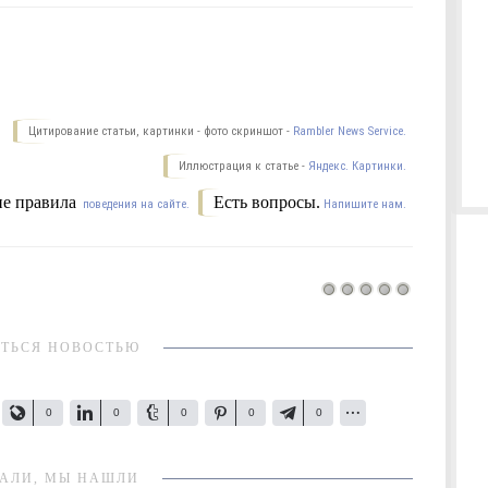
Цитирование статьи, картинки - фото скриншот -
Rambler News Service.
Иллюстрация к статье -
Яндекс. Картинки.
е правила
Есть вопросы.
поведения на сайте.
Напишите нам.
ТЬСЯ НОВОСТЬЮ
0
0
0
0
0
АЛИ, МЫ НАШЛИ