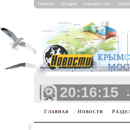
ГЛАВНАЯ
СЕГОДНЯ
РЕКЛАМА У НАС
ОБРАТ
20:16:16
–
в
Г
Н
Р
ЛАВНАЯ
ОВОСТИ
АЗДЕ