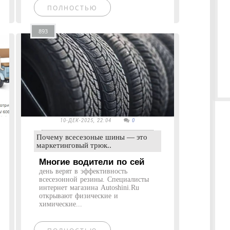
ПОЛНОСТЬЮ
893
10-ДЕК-2025, 22:04
0
Почему всесезоные шины — это
маркетинговый трюк..
Многие водители по сей
день верят в эффективность
всесезонной резины. Специалисты
интернет магазина Autoshini.Ru
открывают физические и
химические...