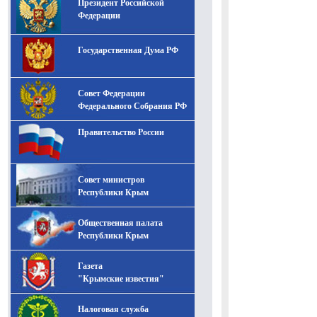
Президент Российской
-- Лучшее, что можно сделать с хорошим советом, это
пропустить его мимо ушей. Он никогда не бывает
Федерации
полезен никому, кроме того, кто его дал.
-- Люблю давать советы и очень не люблю, когда их
Государственная Дума РФ
дают мне.
Совет Федерации
Федерального Собрания РФ
Правительство России
Совет министров
Республики Крым
Общественная палата
Республики Крым
Газета
"Крымские известия"
Налоговая служба