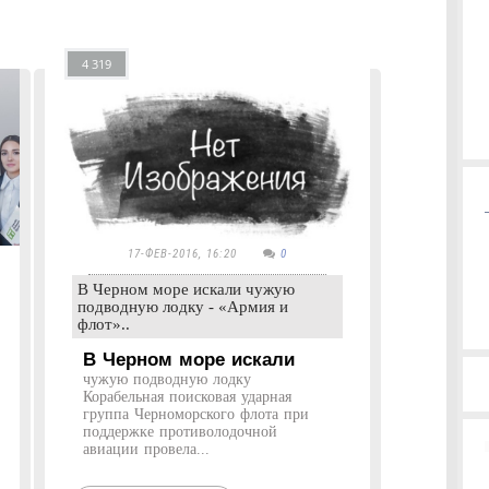
4 319
17-ФЕВ-2016, 16:20
0
В Черном море искали чужую
подводную лодку - «Армия и
флот»..
В Черном море искали
чужую подводную лодку
Корабельная поисковая ударная
группа Черноморского флота при
поддержке противолодочной
авиации провела...