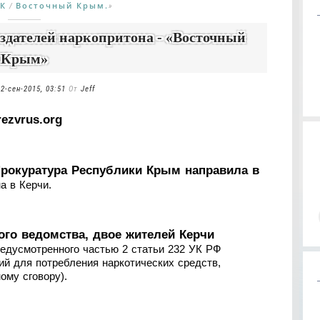
РК
Восточный Крым.
/
»
оздателей наркопритона - «Восточный
Крым»
22-сен-2015, 03:51
От
Jeff
rezvrus.org
рокуратура Республики Крым направила в
а в Керчи.
ого ведомства, двое жителей Керчи
едусмотренного частью 2 статьи 232 УК РФ
й для потребления наркотических средств,
ому сговору).