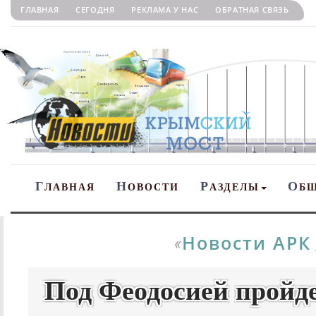
ГЛАВНАЯ
СЕГОДНЯ
РЕКЛАМА У НАС
ОБРАТНАЯ СВЯЗЬ
Г
Н
Р
О
ЛАВНАЯ
ОВОСТИ
АЗДЕЛЫ
Б
Новости АРК
«
Под Феодосией пройд