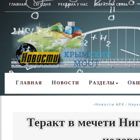
ГЛАВНАЯ
СЕГОДНЯ
РЕКЛАМА У НАС
ОБРАТНАЯ СВЯЗЬ
Г
Н
Р
О
ЛАВНАЯ
ОВОСТИ
АЗДЕЛЫ
Б
Новости АРК
Наук
«
/
Теракт в мечети Ниг