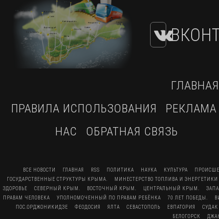
ВКОНТ
ГЛАВНАЯ
ПРАВИЛА ИСПОЛЬЗОВАНИЯ
РЕКЛАМА
НАС
ОБРАТНАЯ СВЯЗЬ
ВСЕ НОВОСТИ
ГЛАВНАЯ
RSS
ПОЛИТИКА
НАУКА
КУЛЬТУРА
ПРОИСШЕ
ГОСУДАРСТВЕННЫЕ СТРУКТУРЫ КРЫМА.
МИНЕСТЕРСТВО ТОПЛИВА И ЭНЕРГЕТИКИ
ЗДОРОВЬЕ
СЕВЕРНЫЙ КРЫМ.
ВОСТОЧНЫЙ КРЫМ.
ЦЕНТРАЛЬНЫЙ КРЫМ.
ЗАП
ПРАВАМ ЧЕЛОВЕКА
УПОЛНОМОЧЕННЫЙ ПО ПРАВАМ РЕБЁНКА
70 ЛЕТ ПОБЕДЫ.
В
ПОС.ОРДЖОНИКИДЗЕ
ФЕОДОСИЯ
ЯЛТА
СЕВАСТОПОЛЬ
ЕВПАТОРИЯ
СУДАК
БЕЛОГОРСК
ДЖА