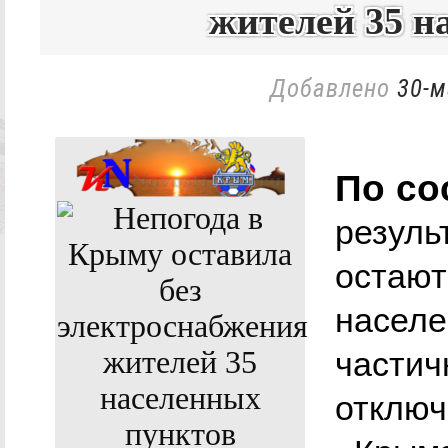
жителей 35 н
Добавлено
30-м
По со
резуль
остают
населе
частич
отключ