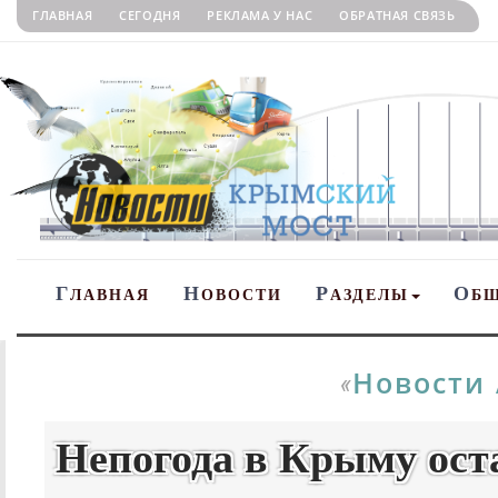
ГЛАВНАЯ
СЕГОДНЯ
РЕКЛАМА У НАС
ОБРАТНАЯ СВЯЗЬ
Г
Н
Р
О
ЛАВНАЯ
ОВОСТИ
АЗДЕЛЫ
Б
Новости
«
Непогода в Крыму ост