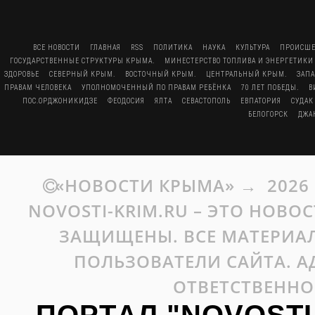
ВСЕ НОВОСТИ
ГЛАВНАЯ
RSS
ПОЛИТИКА
НАУКА
КУЛЬТУРА
ПРОИСШЕ
ГОСУДАРСТВЕННЫЕ СТРУКТУРЫ КРЫМА.
МИНЕСТЕРСТВО ТОПЛИВА И ЭНЕРГЕТИКИ
ЗДОРОВЬЕ
СЕВЕРНЫЙ КРЫМ.
ВОСТОЧНЫЙ КРЫМ.
ЦЕНТРАЛЬНЫЙ КРЫМ.
ЗАП
ПРАВАМ ЧЕЛОВЕКА
УПОЛНОМОЧЕННЫЙ ПО ПРАВАМ РЕБЁНКА
70 ЛЕТ ПОБЕДЫ.
В
ПОС.ОРДЖОНИКИДЗЕ
ФЕОДОСИЯ
ЯЛТА
СЕВАСТОПОЛЬ
ЕВПАТОРИЯ
СУДАК
БЕЛОГОРСК
ДЖА
«НОВОСТИ КРЫМА»
→
2026
NOVOSTI-KRIM.RU – ЭТО НОВО
ЗАЩИЩЕНЫ. ВСЕ МАТЕРИАЛ
ПОЛЬЗОВАТЕЛИ САЙТА. А
ОТВЕТСТВЕННО