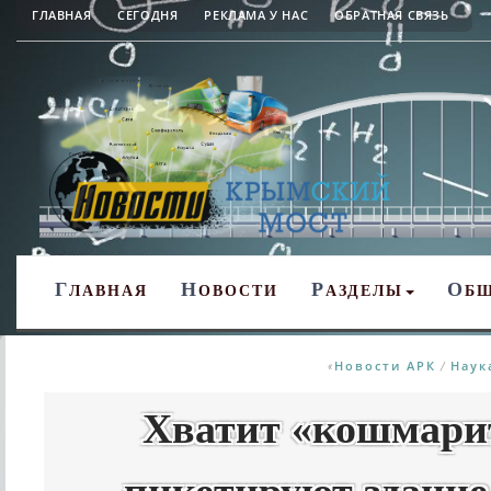
ГЛАВНАЯ
СЕГОДНЯ
РЕКЛАМА У НАС
ОБРАТНАЯ СВЯЗЬ
Г
Н
Р
О
ЛАВНАЯ
ОВОСТИ
АЗДЕЛЫ
Б
Новости АРК
Наук
«
/
Хватит «кошмари