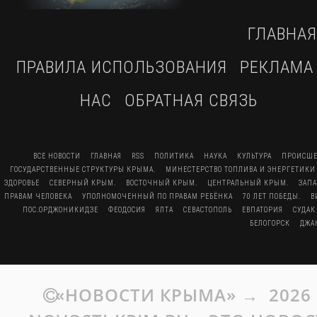
ГЛАВНАЯ
ПРАВИЛА ИСПОЛЬЗОВАНИЯ
РЕКЛАМА
НАС
ОБРАТНАЯ СВЯЗЬ
ВСЕ НОВОСТИ
ГЛАВНАЯ
RSS
ПОЛИТИКА
НАУКА
КУЛЬТУРА
ПРОИСШЕ
ГОСУДАРСТВЕННЫЕ СТРУКТУРЫ КРЫМА.
МИНЕСТЕРСТВО ТОПЛИВА И ЭНЕРГЕТИКИ
ЗДОРОВЬЕ
СЕВЕРНЫЙ КРЫМ.
ВОСТОЧНЫЙ КРЫМ.
ЦЕНТРАЛЬНЫЙ КРЫМ.
ЗАП
ПРАВАМ ЧЕЛОВЕКА
УПОЛНОМОЧЕННЫЙ ПО ПРАВАМ РЕБЁНКА
70 ЛЕТ ПОБЕДЫ.
В
ПОС.ОРДЖОНИКИДЗЕ
ФЕОДОСИЯ
ЯЛТА
СЕВАСТОПОЛЬ
ЕВПАТОРИЯ
СУДАК
БЕЛОГОРСК
ДЖА
«НОВОСТИ КРЫМА»
→
2026