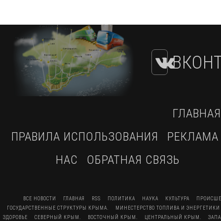
ВКОНТ
ГЛАВНАЯ
ПРАВИЛА ИСПОЛЬЗОВАНИЯ
РЕКЛАМА
НАС
ОБРАТНАЯ СВЯЗЬ
ВСЕ НОВОСТИ
ГЛАВНАЯ
RSS
ПОЛИТИКА
НАУКА
КУЛЬТУРА
ПРОИСШЕ
ГОСУДАРСТВЕННЫЕ СТРУКТУРЫ КРЫМА.
МИНЕСТЕРСТВО ТОПЛИВА И ЭНЕРГЕТИКИ
ЗДОРОВЬЕ
СЕВЕРНЫЙ КРЫМ.
ВОСТОЧНЫЙ КРЫМ.
ЦЕНТРАЛЬНЫЙ КРЫМ.
ЗАП