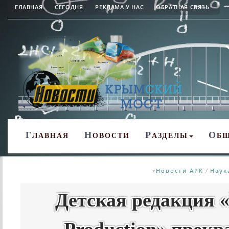
ГЛАВНАЯ
СЕГОДНЯ
РЕКЛАМА У НАС
ОБРАТНАЯ СВЯЗЬ
Г
Н
Р
О
ЛАВНАЯ
ОВОСТИ
АЗДЕЛЫ
Б
Новости АРК
Наук
«
/
Детская редакция «