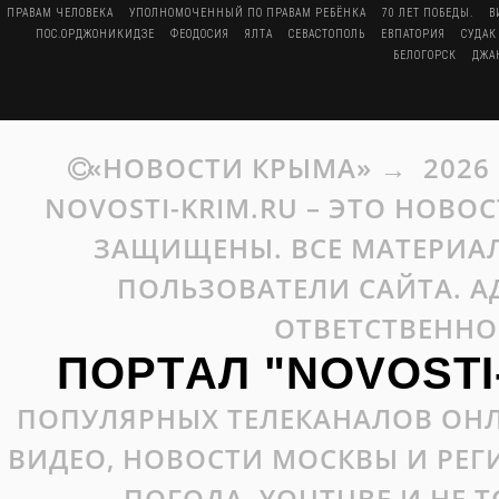
ПРАВАМ ЧЕЛОВЕКА
УПОЛНОМОЧЕННЫЙ ПО ПРАВАМ РЕБЁНКА
70 ЛЕТ ПОБЕДЫ.
В
ПОС.ОРДЖОНИКИДЗЕ
ФЕОДОСИЯ
ЯЛТА
СЕВАСТОПОЛЬ
ЕВПАТОРИЯ
СУДАК
БЕЛОГОРСК
ДЖА
«НОВОСТИ КРЫМА»
→
2026
NOVOSTI-KRIM.RU – ЭТО НОВО
ЗАЩИЩЕНЫ. ВСЕ МАТЕРИАЛ
ПОЛЬЗОВАТЕЛИ САЙТА. А
ОТВЕТСТВЕННО
ПОРТАЛ "NOVOSTI
ПОПУЛЯРНЫХ ТЕЛЕКАНАЛОВ ОНЛ
ВИДЕО, НОВОСТИ МОСКВЫ И РЕ
ПОГОДА, YOUTUBE И НЕ 