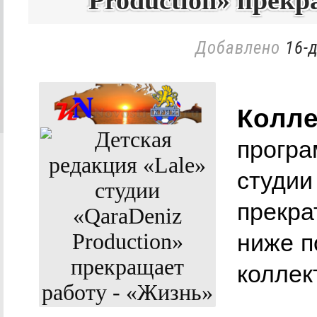
Production» прекр
Добавлено
16-д
Колле
програ
студии
прекра
ниже п
коллек