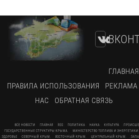
ВКОНТ
ГЛАВНАЯ
ПРАВИЛА ИСПОЛЬЗОВАНИЯ
РЕКЛАМА
НАС
ОБРАТНАЯ СВЯЗЬ
ВСЕ НОВОСТИ
ГЛАВНАЯ
RSS
ПОЛИТИКА
НАУКА
КУЛЬТУРА
ПРОИСШЕ
ГОСУДАРСТВЕННЫЕ СТРУКТУРЫ КРЫМА.
МИНЕСТЕРСТВО ТОПЛИВА И ЭНЕРГЕТИКИ
ЗДОРОВЬЕ
СЕВЕРНЫЙ КРЫМ.
ВОСТОЧНЫЙ КРЫМ.
ЦЕНТРАЛЬНЫЙ КРЫМ.
ЗАП