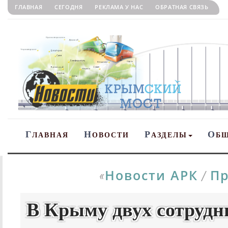
ГЛАВНАЯ
СЕГОДНЯ
РЕКЛАМА У НАС
ОБРАТНАЯ СВЯЗЬ
Г
Н
Р
О
ЛАВНАЯ
ОВОСТИ
АЗДЕЛЫ
Б
Новости АРК
Пр
«
/
В Крыму двух сотруд