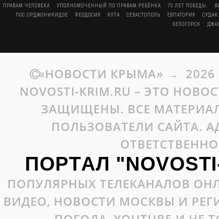
ПРАВАМ ЧЕЛОВЕКА
УПОЛНОМОЧЕННЫЙ ПО ПРАВАМ РЕБЁНКА
70 ЛЕТ ПОБЕДЫ.
В
ПОС.ОРДЖОНИКИДЗЕ
ФЕОДОСИЯ
ЯЛТА
СЕВАСТОПОЛЬ
ЕВПАТОРИЯ
СУДАК
БЕЛОГОРСК
ДЖА
«НОВОСТИ КРЫМА»
→
2026
NOVOSTI-KRIM.RU – ЭТО НОВО
ЗАЩИЩЕНЫ. ВСЕ МАТЕРИАЛ
ПОЛЬЗОВАТЕЛИ САЙТА. А
ОТВЕТСТВЕННО
ПОРТАЛ "NOVOSTI
ПОПУЛЯРНЫХ ТЕЛЕКАНАЛОВ ОНЛ
ВИДЕО, НОВОСТИ МОСКВЫ И РЕ
ПОГОДА, YOUTUBE И НЕ 