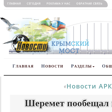
ГЛАВНАЯ
СЕГОДНЯ
РЕКЛАМА У НАС
ОБРАТНАЯ СВЯЗЬ
Г
Н
Р
О
ЛАВНАЯ
ОВОСТИ
АЗДЕЛЫ
Б
Новости АР
«
Шеремет пообещал 