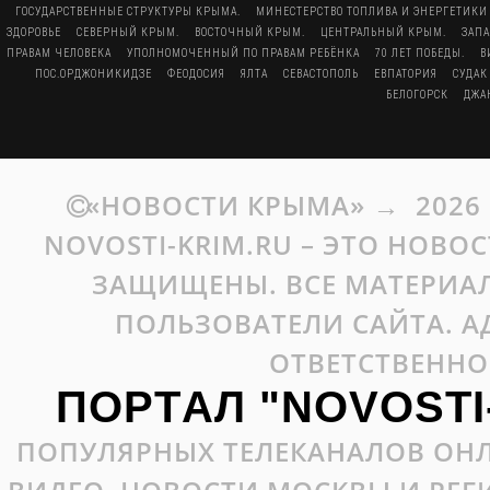
ГОСУДАРСТВЕННЫЕ СТРУКТУРЫ КРЫМА.
МИНЕСТЕРСТВО ТОПЛИВА И ЭНЕРГЕТИКИ
ЗДОРОВЬЕ
СЕВЕРНЫЙ КРЫМ.
ВОСТОЧНЫЙ КРЫМ.
ЦЕНТРАЛЬНЫЙ КРЫМ.
ЗАП
ПРАВАМ ЧЕЛОВЕКА
УПОЛНОМОЧЕННЫЙ ПО ПРАВАМ РЕБЁНКА
70 ЛЕТ ПОБЕДЫ.
В
ПОС.ОРДЖОНИКИДЗЕ
ФЕОДОСИЯ
ЯЛТА
СЕВАСТОПОЛЬ
ЕВПАТОРИЯ
СУДАК
БЕЛОГОРСК
ДЖА
«НОВОСТИ КРЫМА»
→
2026
NOVOSTI-KRIM.RU – ЭТО НОВО
ЗАЩИЩЕНЫ. ВСЕ МАТЕРИАЛ
ПОЛЬЗОВАТЕЛИ САЙТА. А
ОТВЕТСТВЕННО
ПОРТАЛ "NOVOSTI
ПОПУЛЯРНЫХ ТЕЛЕКАНАЛОВ ОНЛ