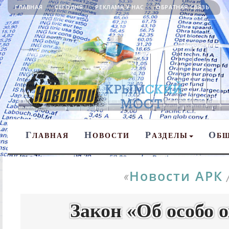
ГЛАВНАЯ
СЕГОДНЯ
РЕКЛАМА У НАС
ОБРАТНАЯ СВЯЗЬ
Г
Н
Р
О
ЛАВНАЯ
ОВОСТИ
АЗДЕЛЫ
Б
Новости АРК
«
Закон «Об особо