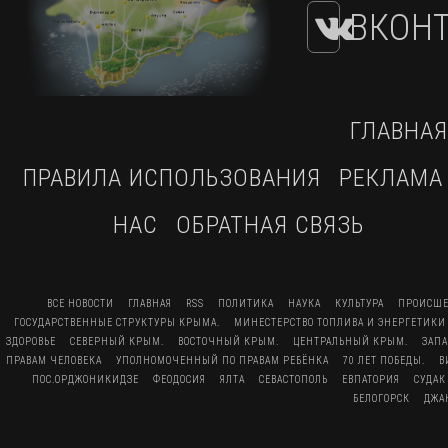
ВКОНТ
ГЛАВНАЯ
ПРАВИЛА ИСПОЛЬЗОВАНИЯ
РЕКЛАМА
НАС
ОБРАТНАЯ СВЯЗЬ
ВСЕ НОВОСТИ
ГЛАВНАЯ
RSS
ПОЛИТИКА
НАУКА
КУЛЬТУРА
ПРОИСШЕ
ГОСУДАРСТВЕННЫЕ СТРУКТУРЫ КРЫМА.
МИНЕСТЕРСТВО ТОПЛИВА И ЭНЕРГЕТИКИ
ЗДОРОВЬЕ
СЕВЕРНЫЙ КРЫМ.
ВОСТОЧНЫЙ КРЫМ.
ЦЕНТРАЛЬНЫЙ КРЫМ.
ЗАП
ПРАВАМ ЧЕЛОВЕКА
УПОЛНОМОЧЕННЫЙ ПО ПРАВАМ РЕБЁНКА
70 ЛЕТ ПОБЕДЫ.
В
ПОС.ОРДЖОНИКИДЗЕ
ФЕОДОСИЯ
ЯЛТА
СЕВАСТОПОЛЬ
ЕВПАТОРИЯ
СУДАК
БЕЛОГОРСК
ДЖА